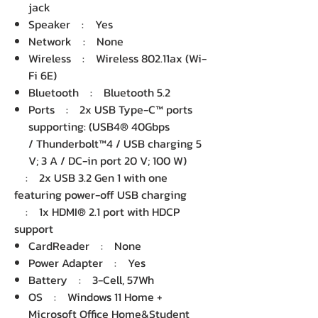
jack
Speaker : Yes
Network : None
Wireless : Wireless 802.11ax (Wi-
Fi 6E)
Bluetooth : Bluetooth 5.2
Ports : 2x USB Type-C™ ports
supporting: (USB4® 40Gbps
/ Thunderbolt™4 / USB charging 5
V; 3 A / DC-in port 20 V; 100 W)
: 2x USB 3.2 Gen 1 with one
featuring power-off USB charging
: 1x HDMI® 2.1 port with HDCP
support
CardReader : None
Power Adapter : Yes
Battery : 3-Cell, 57Wh
OS : Windows 11 Home +
Microsoft Office Home&Student