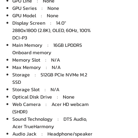
GPU Line : None
GPU Series : None
GPU Model : None
Display Screen : 14.0"
2880x1800 (2.8K), OLED, 60Hz, 100%
DCI-P3
Main Memory : 16GB LPDDR5
Onboard memory
Memory Slot : N/A
Max Memory : N/A
Storage : 512GB PCIe NVMe M.2
SSD
Storage Slot : N/A
Optical Disk Drive : None
Web Camera : Acer HD webcam
(SHDR)
Sound Technology : DTS Audio,
Acer TrueHarmony
Audio Jack : Headphone/speaker