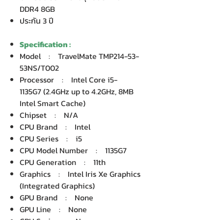
DDR4 8GB
ประกัน 3 ปี
Specification :
Model : TravelMate TMP214-53-
53NS/T002
Processor : Intel Core i5-
1135G7 (2.4GHz up to 4.2GHz, 8MB
Intel Smart Cache)
Chipset : N/A
CPU Brand : Intel
CPU Series : i5
CPU Model Number : 1135G7
CPU Generation : 11th
Graphics : Intel Iris Xe Graphics
(Integrated Graphics)
GPU Brand : None
GPU Line : None