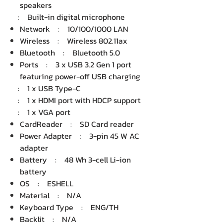
speakers
: Built-in digital microphone
Network : 10/100/1000 LAN
Wireless : Wireless 802.11ax
Bluetooth : Bluetooth 5.0
Ports : 3 x USB 3.2 Gen 1 port
featuring power-off USB charging
: 1 x USB Type-C
: 1 x HDMI port with HDCP support
: 1 x VGA port
CardReader : SD Card reader
Power Adapter : 3-pin 45 W AC
adapter
Battery : 48 Wh 3-cell Li-ion
battery
OS : ESHELL
Material : N/A
Keyboard Type : ENG/TH
Backlit : N/A