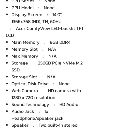
GPU Series : None
GPU Model : None
Display Screen : 14.0",
1366x768 (HD), TN, 60Hz,
: Acer ComfyView LED-backlit TFT
LCD
Main Memory : 8GB DDR4
Memory Slot : N/A
Max Memory : N/A
Storage : 256GB PCIe NVMe M.2
SSD
Storage Slot : N/A
Optical Disk Drive : None
Web Camera : HD camera with
1280 x 720 resolution
Sound Technology : HD Audio
Audio Jack : 1x
Headphone/speaker jack
Speaker : Two built-in stereo