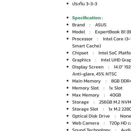
ประกัน 3-3-3
Specification :
Brand : ASUS
Model : ExpertBook B1 (
Processor : Intel Core i3-1
Smart Cache)
Chipset : Intel SoC Platf
Graphics : Intel UHD Graph
Display Screen : 14.0" 1920
Anti-glare, 45% NTSC
Main Memory : 8GB DDR4
Memory Slot : 1x Slot
Max Memory : 40GB
Storage : 256GB M.2 NVMe
Storage Slot : 1x M.2 2280
Optical Disk Drive : Non
Web Camera : 720p HD cam
Sound Technology : Audio