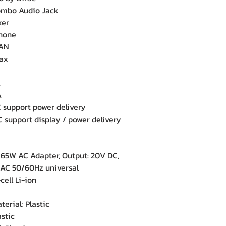
mbo Audio Jack
ker
hone
LAN
1ax
A
A
support power delivery
support display / power delivery
5W AC Adapter, Output: 20V DC,
 AC 50/60Hz universal
ell Li-ion
erial: Plastic
stic