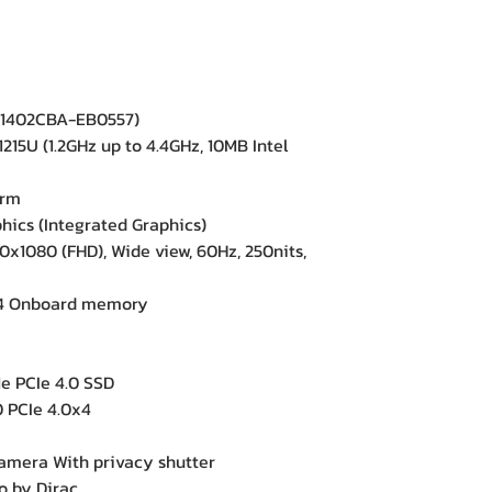
B1402CBA-EB0557)
215U (1.2GHz up to 4.4GHz, 10MB Intel
orm
ics (Integrated Graphics)
x1080 (FHD), Wide view, 60Hz, 250nits,
 Onboard memory
 PCIe 4.0 SSD
 PCIe 4.0x4
e
era With privacy shutter
 by Dirac