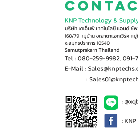
Conta
KNP Technology & Supply
บริษัท เคเอ็นพี เทคโนโลยี แอนด์ ซ
168/79 หมู่บ้าน ชญาดาแอทเวิร์ค หมู่ท
จ.สมุทรปราการ 10540
Samutprakarn Thail
and
Tel : 080-
2
59-9
98
2, 091-
E-Mail :​
Sales@knptechs
: Sales01@knptech
: @xq
: KNP