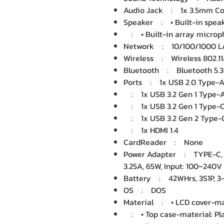
Audio Jack : 1x 3.5mm Co
Speaker : • Built-in spea
: • Built-in array microp
Network : 10/100/1000 
Wireless : Wireless 802.1
Bluetooth : Bluetooth 5.3
Ports : 1x USB 2.0 Type-
: 1x USB 3.2 Gen 1 Type-
: 1x USB 3.2 Gen 1 Type-C 
: 1x USB 3.2 Gen 2 Type-C 
: 1x HDMI 1.4
CardReader : None
Power Adapter : TYPE-C, 6
3.25A, 65W, Input: 100~240V
Battery : 42WHrs, 3S1P, 3-c
OS : DOS
Material : • LCD cover-mat
: • Top case-material: Pla