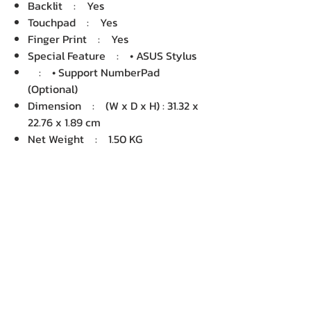
Backlit : Yes
Touchpad : Yes
Finger Print : Yes
Special Feature : • ASUS Stylus
: • Support NumberPad
(Optional)
Dimension : (W x D x H) : 31.32 x
22.76 x 1.89 cm
Net Weight : 1.50 KG
Package Dimension : (W x D x H)
: 13.00 x 46.00 x 30.00 cm
Gross Weight : 3.10 KG
Volume : 17,940.00 cm3
บริษัท เคเอ็นพี เทคโนโลยี แอนด์
ซัพพลาย จำกัด จำหน่ายคอมพิวเตอร์ โน๊
ตบุ๊ค Dell HP Acer Lenovo Asus