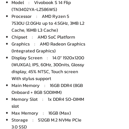
Model : Vivobook S 14 Flip
(TN3402YA-LZ586WS)
Processor : AMD Ryzen 5
7530U (2.0GHz up to 4.5GHz, 3MB L2
Cache, 16MB L3 Cache)
Chipset : AMD SoC Platform
Graphics : AMD Radeon Graphics
(Integrated Graphics)
Display Screen : 14.0" 1920x1200
(WUXGA), IPS, 60Hz, 300nits, Glossy
display, 45% NTSC, Touch screen
With stylus support
Main Memory : 16GB DDR4 (8GB
Onboard + 8GB SODIMM)
Memory Slot : 1x DDR4 SO-DIMM
slot
Max Memory : 16GB (Max)
Storage : 512GB M.2 NVMe PCIe
3.0 SSD