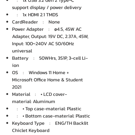
: 1x USB 3.2 Gen 2 Type-C
support display / power delivery
: 1x HDMI 2.1 TMDS
CardReader : None
Power Adapter : ø4.5, 45W AC
Adapter, Output: 19V DC, 2.37A, 45W,
Input: 100~240V AC 50/60Hz
universal
Battery : 50WHrs, 3S1P, 3-cell Li-
ion
OS : Windows 11 Home +
Microsoft Office Home & Student
2021
Material : • LCD cover-
material: Aluminum
: • Top case-material: Plastic
: • Bottom case-material: Plastic
Keyboard Type : ENG/TH Backlit
Chiclet Keyboard