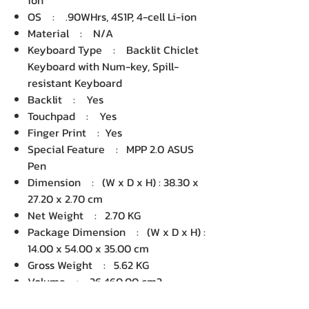
ion
OS : .90WHrs, 4S1P, 4-cell Li-ion
Material : N/A
Keyboard Type : Backlit Chiclet
Keyboard with Num-key, Spill-
resistant Keyboard
Backlit : Yes
Touchpad : Yes
Finger Print : Yes
Special Feature : MPP 2.0 ASUS
Pen
Dimension : (W x D x H) : 38.30 x
27.20 x 2.70 cm
Net Weight : 2.70 KG
Package Dimension : (W x D x H) :
14.00 x 54.00 x 35.00 cm
Gross Weight : 5.62 KG
Volume : 26,460.00 cm3