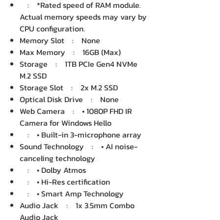
: *Rated speed of RAM module.
Actual memory speeds may vary by
CPU configuration.
Memory Slot : None
Max Memory : 16GB (Max)
Storage : 1TB PCIe Gen4 NVMe
M.2 SSD
Storage Slot : 2x M.2 SSD
Optical Disk Drive : None
Web Camera : • 1080P FHD IR
Camera for Windows Hello
: • Built-in 3-microphone array
Sound Technology : • AI noise-
canceling technology
: • Dolby Atmos
: • Hi-Res certification
: • Smart Amp Technology
Audio Jack : 1x 3.5mm Combo
Audio Jack