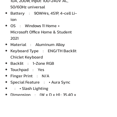
10A, 200W, Input: 100-240V AC,
50/60Hz universal
Battery : 90WHrs, 4S1P, 4-cell Li-
ion
OS : Windows 11 Home +
Microsoft Office Home & Student
2021
Material : Aluminum Alloy
Keyboard Type : ENG/TH Backlit
Chiclet Keyboard
Backlit : 1-Zone RGB
Touchpad : Yes
Finger Print : N/A
Special Feature : • Aura Sync
: • Slash Lighting
Dimension : (W x D x H) : 35.40 x
24.60 x 1.49 cm
Net Weight : 1.85 KG
Package Dimension : (W x D x H)