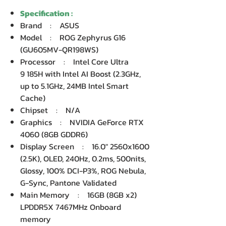
Specification :
Brand : ASUS
Model : ROG Zephyrus G16
(GU605MV-QR198WS)
Processor : Intel Core Ultra
9 185H with Intel AI Boost (2.3GHz,
up to 5.1GHz, 24MB Intel Smart
Cache)
Chipset : N/A
Graphics : NVIDIA GeForce RTX
4060 (8GB GDDR6)
Display Screen : 16.0" 2560x1600
(2.5K), OLED, 240Hz, 0.2ms, 500nits,
Glossy, 100% DCI-P3%, ROG Nebula,
G-Sync, Pantone Validated
Main Memory : 16GB (8GB x2)
LPDDR5X 7467MHz Onboard
memory