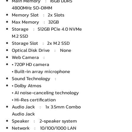
Main Memory : 16GB DDR5
4800MHz SO-DIMM
Memory Slot : 2x Slots
Max Memory : 32GB
Storage : 512GB PCIe 4.0 NVMe
M.2 SSD
Storage Slot : 2x M.2 SSD
Optical Disk Drive : None
Web Camera :
• 720P HD camera
• Built-in array microphone
Sound Technology :
• Dolby Atmos
• AI noise-canceling technology
• Hi-Res certification
Audio Jack : 1x 3.5mm Combo
Audio Jack
Speaker : 2-speaker system
Network : 10/100/1000 LAN