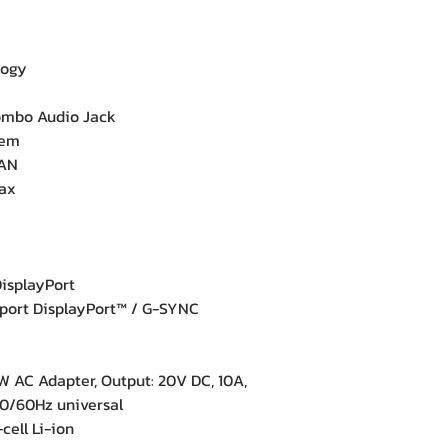
logy
mbo Audio Jack
tem
LAN
1ax
DisplayPort
pport DisplayPort™ / G-SYNC
 AC Adapter, Output: 20V DC, 10A,
50/60Hz universal
ell Li-ion