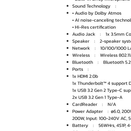
Sound Technology :
• Audio by Dolby Atmos
• AI noise-canceling techno
• Hi-Res certification
Audio Jack : 1x 3.5mm Co
Speaker : 2-speaker sys
Network : 10/100/1000 
Wireless : Wireless 802.1
Bluetooth : Bluetooth 5.2
Ports :
1x HDMI 2.0b
1x Thunderbolt™ 4 support 
1x USB 3.2 Gen 2 Type-C su
2x USB 3.2 Gen 1 Type-A
CardReader : N/A
Power Adapter : ø6.0, 200W
200W, Input: 100-240V AC, 
Battery : 56WHrs, 4S1P, 4-c