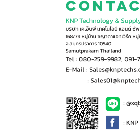
Conta
KNP Technology & Supply
บริษัท เคเอ็นพี เทคโนโลยี แอนด์ ซ
168/79 หมู่บ้าน ชญาดาแอทเวิร์ค หมู่ท
จ.สมุทรปราการ 10540
Samutprakarn Thail
and
Tel : 080-
2
59-9
98
2, 091-
E-Mail :​
Sales@knptechs
: Sales01@knptech
: @xq
: KNP