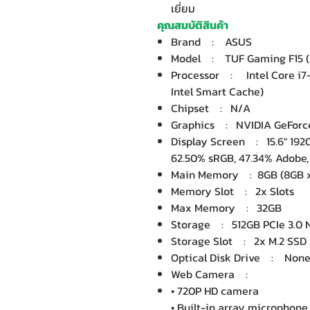
เยี่ยม
คุณสมบัติสินค้า
Brand : ASUS
Model : TUF Gaming F15 
Processor : Intel Core i7-
Intel Smart Cache)
Chipset : N/A
Graphics : NVIDIA GeForc
Display Screen : 15.6" 1920x
62.50% sRGB, 47.34% Adobe,
Main Memory : 8GB (8GB 
Memory Slot : 2x Slots
Max Memory : 32GB
Storage : 512GB PCIe 3.0 
Storage Slot : 2x M.2 SSD
Optical Disk Drive : Non
Web Camera :
• 720P HD camera
• Built-in array microphone