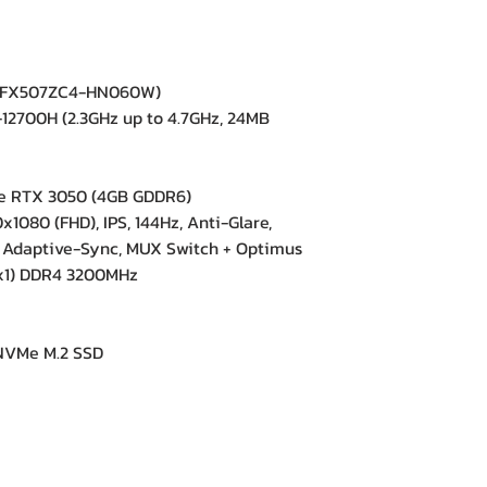
(FX507ZC4-HN060W)
12700H (2.3GHz up to 4.7GHz, 24MB
e RTX 3050 (4GB GDDR6)
1080 (FHD), IPS, 144Hz, Anti-Glare,
 Adaptive-Sync, MUX Switch + Optimus
x1) DDR4 3200MHz
NVMe M.2 SSD
e