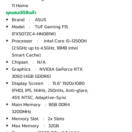
11 Home
คุณสมบัติสินค้า
Brand : ASUS
Model : TUF Gaming F15
(FX507ZC4-HN081W)
Processor : Intel Core i5-12500H
(2.5GHz up to 4.5GHz, 18MB Intel
Smart Cache)
Chipset : N/A
Graphics : NVIDIA GeForce RTX
3050 (4GB GDDR6)
Display Screen : 15.6" 1920x1080
(FHD), IPS, 144Hz, 250nits, Anti-glare,
45% NTSC, Adaptive-Sync
Main Memory : 8GB DDR4
3200MHz
Memory Slot : 2x Slots
Max Memory : 32GB