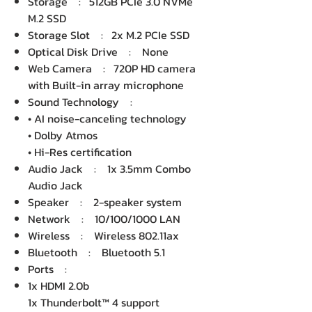
Storage : 512GB PCIe 3.0 NVMe
M.2 SSD
Storage Slot : 2x M.2 PCIe SSD
Optical Disk Drive : None
Web Camera : 720P HD camera
with Built-in array microphone
Sound Technology :
• AI noise-canceling technology
• Dolby Atmos
• Hi-Res certification
Audio Jack : 1x 3.5mm Combo
Audio Jack
Speaker : 2-speaker system
Network : 10/100/1000 LAN
Wireless : Wireless 802.11ax
Bluetooth : Bluetooth 5.1
Ports :
1x HDMI 2.0b
1x Thunderbolt™ 4 support