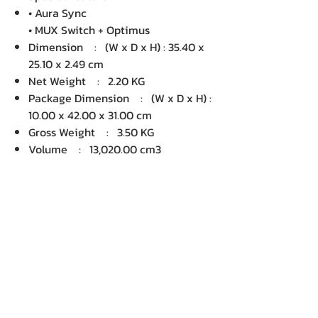
• Aura Sync
• MUX Switch + Optimus
Dimension : (W x D x H) : 35.40 x
25.10 x 2.49 cm
Net Weight : 2.20 KG
Package Dimension : (W x D x H) :
10.00 x 42.00 x 31.00 cm
Gross Weight : 3.50 KG
Volume : 13,020.00 cm3
บริษัท เคเอ็นพี เทคโนโลยี แอนด์
ซัพพลาย จำกัด จำหน่ายคอมพิวเตอร์ โน๊
ตบุ๊ค Dell HP Acer Lenovo Asus
ปริ้นเตอร์ อุปกรณ์ไอทีทุกชนิด
ติดตั้งให้..ฟรี ติดต่อเครมสินค้าให้..ฟรี
กรุงเทพ ปริมณฑล จัดส่ง..ฟรี
สายด่วนโทร.
080 259 9982, 091-713