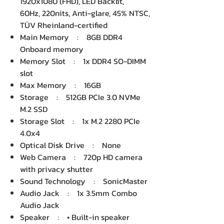
1920x1080 (FHD), LED Backlit,
60Hz, 220nits, Anti-glare, 45% NTSC,
TÜV Rheinland-certified
Main Memory : 8GB DDR4
Onboard memory
Memory Slot : 1x DDR4 SO-DIMM
slot
Max Memory : 16GB
Storage : 512GB PCIe 3.0 NVMe
M.2 SSD
Storage Slot : 1x M.2 2280 PCIe
4.0x4
Optical Disk Drive : None
Web Camera : 720p HD camera
with privacy shutter
Sound Technology : SonicMaster
Audio Jack : 1x 3.5mm Combo
Audio Jack
Speaker : • Built-in speaker