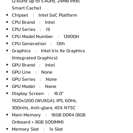
(2.6GHz up to 5.4GHz, 24MB Intel
Smart Cache)
Chipset : Intel SoC Platform
CPU Brand : Intel
CPU Series : i9
CPU Model Number : 13900H
CPU Generation : 13th
Graphics : Intel Iris Xe Graphics
(Integrated Graphics)
GPU Brand : Intel
GPU Line : None
GPU Series : None
GPU Model : None
Display Screen : 16.0"
1920x1200 (WUXGA), IPS, 60Hz,
300nits, Anti-glare, 45% NTSC
Main Memory : 16GB DDR4 (8GB
Onboard + 8GB SODIMM)
Memory Slot : 1x Slot