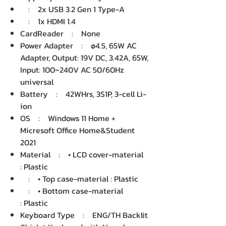
: 2x USB 3.2 Gen 1 Type-A
: 1x HDMI 1.4
CardReader : None
Power Adapter : ø4.5, 65W AC
Adapter, Output: 19V DC, 3.42A, 65W,
Input: 100~240V AC 50/60Hz
universal
Battery : 42WHrs, 3S1P, 3-cell Li-
ion
OS : Windows 11 Home +
Micresoft Office Home&Student
2021
Material : • LCD cover-material
: Plastic
: • Top case-material : Plastic
: • Bottom case-material
: Plastic
Keyboard Type : ENG/TH Backlit