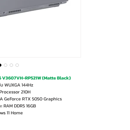
 V3607VH-RP521W (Matte Black)
ดับ WUXGA 144Hz
 Processor 210H
A GeForce RTX 5050 Graphics
และ RAM DDR5 16GB
ows 11 Home