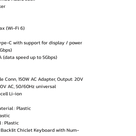
ker
x (Wi-Fi 6)
pe-C with support for display / power
5Gbps)
 (data speed up to 5Gbps)
 Conn, 150W AC Adapter, Output: 20V
240V AC, 50/60Hz universal
ell Li-ion
rial : Plastic
astic
: Plastic
acklit Chiclet Keyboard with Num-