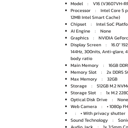
Model : V16 (V3607VH-R
Processor : Intel Core 5 pr
12MB Intel Smart Cache)
Chipset : Intel SoC Platf
AI Engine : None
Graphics : NVIDIA GeForc
Display Screen : 16.0" 192
144Hz, 300nits, Anti-glare,
body ratio
Main Memory : 16GB DDR
Memory Slot : 2x DDR5 SO
Max Memory : 32GB
Storage : 512GB M.2 NVMe
Storage Slot : 1x M.2 2280
Optical Disk Drive : Non
Web Camera : • 1080p FH
: • With privacy shutter
Sound Technology : Soni
Audio Jack : 1x 3.5mm Co