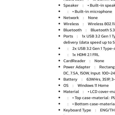
Speaker : • Built-in spea
: • Built-in microphone
Network : None
Wireless : Wireless 802.11a
Bluetooth : Bluetooth 5.3
Ports : 1x USB 3.2 Gen 1 Ty
delivery (data speed up to 
: 2x USB 3.2 Gen 1 Type-A
: 1x HDMI 2.1 FRL
CardReader : None
Power Adapter : Rectangle
DC, 7.5A, 150W, Input: 100~
Battery : 63WHrs, 3S1P, 3-c
OS : Windows 11 Home
Material : • LCD cover-mate
: • Top case-material : Pl
: • Bottom case-material 
Keyboard Type : ENG/TH B