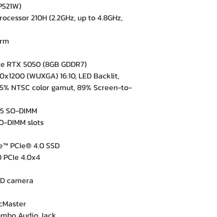
P521W)
ocessor 210H (2.2GHz, up to 4.8GHz,
orm
e RTX 5050 (8GB GDDR7)
0x1200 (WUXGA) 16:10, LED Backlit,
 45% NTSC color gamut, 89% Screen-to-
5 SO-DIMM
-DIMM slots
™ PCIe® 4.0 SSD
 PCIe 4.0x4
e
D camera
cMaster
mbo Audio Jack