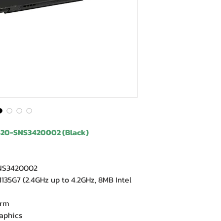
420-SNS3420002 (Black)
-SNS3420002
135G7 (2.4GHz up to 4.2GHz, 8MB Intel
tform
Graphics