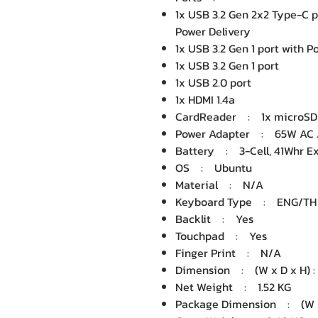
1x USB 3.2 Gen 2x2 Type-C p
Power Delivery
1x USB 3.2 Gen 1 port with
1x USB 3.2 Gen 1 port
1x USB 2.0 port
1x HDMI 1.4a
CardReader : 1x microSD 
Power Adapter : 65W AC
Battery : 3-Cell, 41Whr 
OS : Ubuntu
Material : N/A
Keyboard Type : ENG/TH
Backlit : Yes
Touchpad : Yes
Finger Print : N/A
Dimension : (W x D x H) : 
Net Weight : 1.52 KG
Package Dimension : (W x 