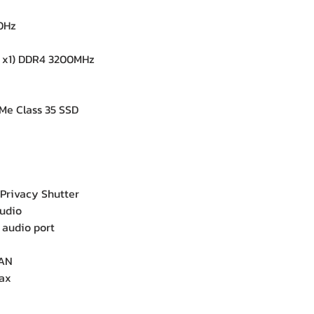
, 60Hz
 x1) DDR4 3200MHz
Me Class 35 SSD
ne
Privacy Shutter
 Audio
l audio port
 LAN
11ax
.1