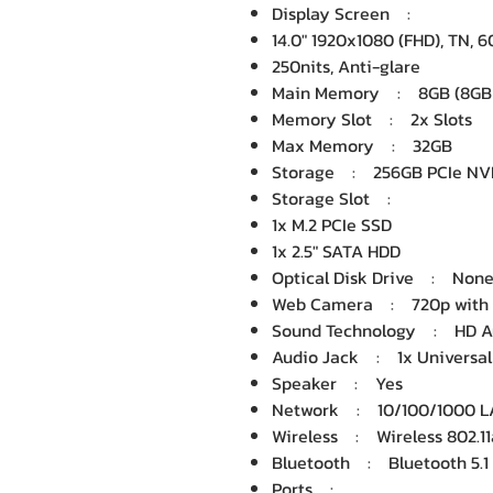
Display Screen :
14.0" 1920x1080 (FHD), TN
250nits, Anti-glare
Main Memory : 8GB (8GB
Memory Slot : 2x Slots
Max Memory : 32GB
Storage : 256GB PCIe NV
Storage Slot :
1x M.2 PCIe SSD
1x 2.5" SATA HDD
Optical Disk Drive : No
Web Camera : 720p with 
Sound Technology : HD
Audio Jack : 1x Universa
Speaker : Yes
Network : 10/100/1000
Wireless : Wireless 802.
Bluetooth : Bluetooth 5
Ports :