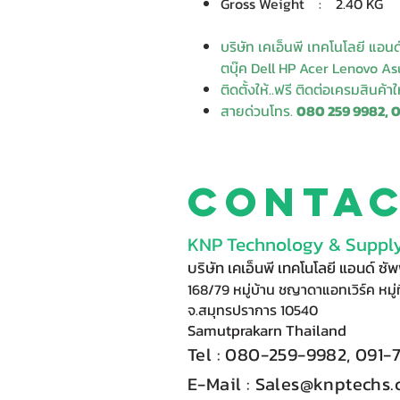
Gross Weight : 2.40 KG
บริษัท เคเอ็นพี เทคโนโลยี แอน
ตบุ๊ค Dell HP Acer Lenovo Asu
ติดตั้งให้..ฟรี ติดต่อเครมสินค้า
สายด่วนโทร.
080 259 9982, 
Conta
KNP Technology & Supply
บริษัท เคเอ็นพี เทคโนโลยี แอนด์ ซ
168/79 หมู่บ้าน ชญาดาแอทเวิร์ค หมู่ท
จ.สมุทรปราการ 10540
Samutprakarn Thail
and
Tel : 080-
2
59-9
98
2, 091-
E-Mail :​
Sales@knptechs