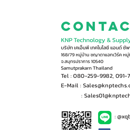
Conta
KNP Technology & Supply
บริษัท เคเอ็นพี เทคโนโลยี แอนด์ ซ
168/79 หมู่บ้าน ชญาดาแอทเวิร์ค หมู่ท
จ.สมุทรปราการ 10540
Samutprakarn Thail
and
Tel : 080-
2
59-9
98
2, 091-
E-Mail :​
Sales@knptechs
: Sales01@knptech
: @xq