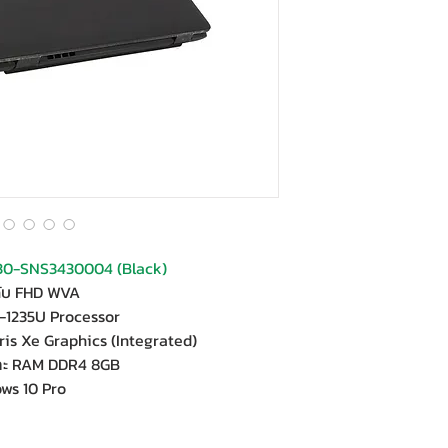
30-SNS3430004 (Black)
ดับ FHD WVA
5-1235U Processor
ris Xe Graphics (Integrated)
และ RAM DDR4 8GB
ws 10 Pro