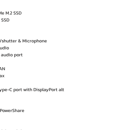
e M.2 SSD
e SSD
e
hutter & Microphone
udio
 audio port
LAN
1ax
pe-C port with DisplayPort alt
 PowerShare