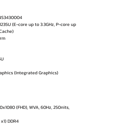
NS3430004
235U (E-core up to 3.3GHz, P-core up
 Cache)
orm
5U
aphics (Integrated Graphics)
0x1080 (FHD), WVA, 60Hz, 250nits,
x1) DDR4