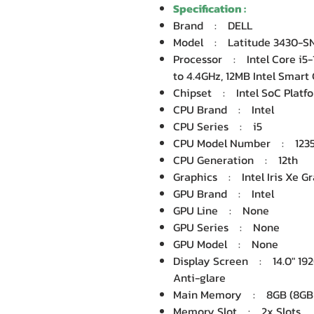
Specification :
Brand : DELL
Model : Latitude 3430-S
Processor : Intel Core i5-1
to 4.4GHz, 12MB Intel Smart
Chipset : Intel SoC Platf
CPU Brand : Intel
CPU Series : i5
CPU Model Number : 123
CPU Generation : 12th
Graphics : Intel Iris Xe Gr
GPU Brand : Intel
GPU Line : None
GPU Series : None
GPU Model : None
Display Screen : 14.0" 192
Anti-glare
Main Memory : 8GB (8GB 
Memory Slot : 2x Slots