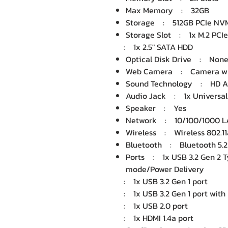
Max Memory : 32GB
Storage : 512GB PCIe NVM
Storage Slot : 1x M.2 PCI
: 1x 2.5" SATA HDD
Optical Disk Drive : Non
Web Camera : Camera w/s
Sound Technology : HD A
Audio Jack : 1x Universal
Speaker : Yes
Network : 10/100/1000 
Wireless : Wireless 802.1
Bluetooth : Bluetooth 5.2
Ports : 1x USB 3.2 Gen 2 Ty
mode/Power Delivery
: 1x USB 3.2 Gen 1 port
: 1x USB 3.2 Gen 1 port with
: 1x USB 2.0 port
: 1x HDMI 1.4a port