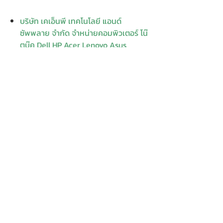
บริษัท เคเอ็นพี เทคโนโลยี แอนด์
ซัพพลาย จำกัด จำหน่ายคอมพิวเตอร์ โน๊
ตบุ๊ค Dell HP Acer Lenovo Asus
ปริ้นเตอร์ อุปกรณ์ไอทีทุกชนิด
ติดตั้งให้..ฟรี ติดต่อเครมสินค้าให้..ฟรี
กรุงเทพ ปริมณฑล จัดส่ง..ฟรี
สายด่วนโทร.
080 259 9982, 091-713
6350
สอบถามข้อมูลเพิ่มเติม
Contact
Enter Your
Enter Your Subject
Name