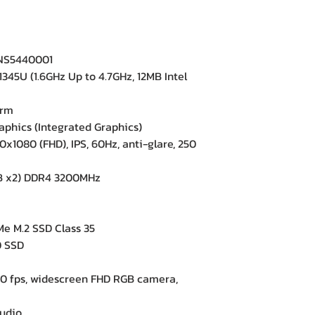
NS5440001
345U (1.6GHz Up to 4.7GHz, 12MB Intel
orm
aphics (Integrated Graphics)
x1080 (FHD), IPS, 60Hz, anti-glare, 250
 x2) DDR4 3200MHz
 M.2 SSD Class 35
0 SSD
e
 fps, widescreen FHD RGB camera,
udio