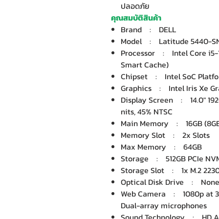
ปลอดภัย
คุณสมบัติสินค้า
Brand : DELL
Model : Latitude 5440-S
Processor : Intel Core i5-1
Smart Cache)
Chipset : Intel SoC Platf
Graphics : Intel Iris Xe Gr
Display Screen : 14.0" 1920
nits, 45% NTSC
Main Memory : 16GB (8GB
Memory Slot : 2x Slots
Max Memory : 64GB
Storage : 512GB PCIe NVMe
Storage Slot : 1x M.2 223
Optical Disk Drive : Non
Web Camera : 1080p at 30
Dual-array microphones
Sound Technology : HD A