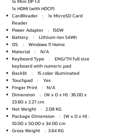
1x Mini DP 1.4
1x HDMI (with HDCP)
CardReader : 1x MicroSD Card
Reader
Power Adapter : 150W
Battery : Lithium-Ion 54Wh
OS : Windows 11 Home
Material : N/A
Keyboard Type : ENG/TH full size
keyboard with numeric pad
Backlit : 15 color illuminated
Touchpad : Yes
Finger Print : N/A
Dimension : (W x D x H) : 36.00 x
23.80 x 2.27 cm
Net Weight : 2.08 KG
Package Dimension : (W x D x H) :
10.00 x 50.00 x 34.00 cm
Gross Weight : 3.64 KG