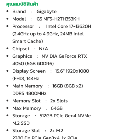
คุณสมบัติสินค้า
Brand : Gigabyte
Model : G5 MF5-H2TH353KH
Processor : Intel Core i7-13620H
(2.4GHz up to 4.9GHz, 24MB Intel
Smart Cache)
Chipset : N/A
Graphics : NVIDIA GeForce RTX
4050 (6GB GDDR6)
Display Screen : 15.6" 1920x1080
(FHD), 144Hz
Main Memory : 16GB (8GB x2)
DDR5 4800MHz
Memory Slot : 2x Slots
Max Memory : 64GB
Storage : 512GB PCIe Gen4 NVMe
M.2 SSD
Storage Slot : 2x M.2
2280 (1x PCIe Gen3x4, 1x PCIe