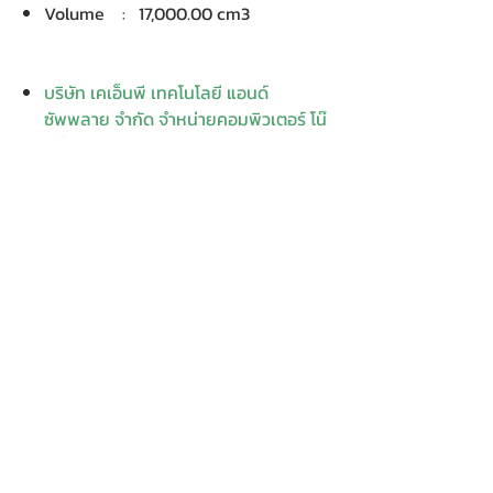
Volume : 17,000.00 cm3
บริษัท เคเอ็นพี เทคโนโลยี แอนด์
ซัพพลาย จำกัด จำหน่ายคอมพิวเตอร์ โน๊
ตบุ๊ค Dell HP Acer Lenovo Asus
ปริ้นเตอร์ อุปกรณ์ไอทีทุกชนิด
ติดตั้งให้..ฟรี ติดต่อเครมสินค้าให้..ฟรี
กรุงเทพ ปริมณฑล จัดส่ง..ฟรี
สายด่วนโทร.
080 259 9982, 091-713
6350
สอบถามข้อมูลเพิ่มเติม
Contact
Enter Your
Enter Your Subject