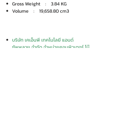
Gross Weight : 3.84 KG
Volume : 19,658.80 cm3
บริษัท เคเอ็นพี เทคโนโลยี แอนด์
ซัพพลาย จำกัด จำหน่ายคอมพิวเตอร์ โน๊
ตบุ๊ค Dell HP Acer Lenovo Asus
ปริ้นเตอร์ อุปกรณ์ไอทีทุกชนิด
ติดตั้งให้..ฟรี ติดต่อเครมสินค้าให้..ฟรี
กรุงเทพ ปริมณฑล จัดส่ง..ฟรี
สายด่วนโทร.
080 259 9982, 091-713
6350
สอบถามข้อมูลเพิ่มเติม
Contact