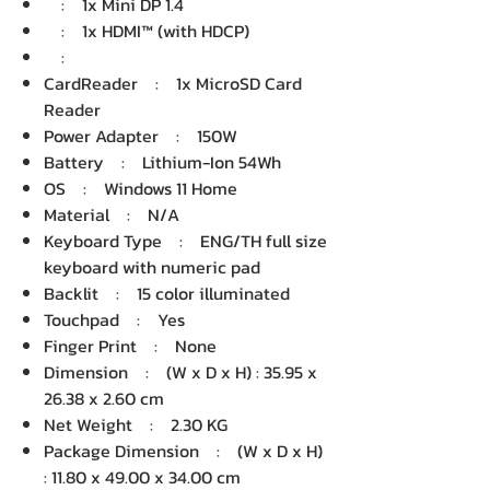
: 1x Mini DP 1.4
: 1x HDMI™ (with HDCP)
:
CardReader : 1x MicroSD Card
Reader
Power Adapter : 150W
Battery : Lithium-Ion 54Wh
OS : Windows 11 Home
Material : N/A
Keyboard Type : ENG/TH full size
keyboard with numeric pad
Backlit : 15 color illuminated
Touchpad : Yes
Finger Print : None
Dimension : (W x D x H) : 35.95 x
26.38 x 2.60 cm
Net Weight : 2.30 KG
Package Dimension : (W x D x H)
: 11.80 x 49.00 x 34.00 cm