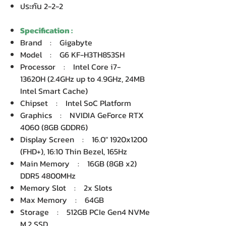
ประกัน 2-2-2
Specification :
Brand : Gigabyte
Model : G6 KF-H3TH853SH
Processor : Intel Core i7-
13620H (2.4GHz up to 4.9GHz, 24MB
Intel Smart Cache)
Chipset : Intel SoC Platform
Graphics : NVIDIA GeForce RTX
4060 (8GB GDDR6)
Display Screen : 16.0" 1920x1200
(FHD+), 16:10 Thin Bezel, 165Hz
Main Memory : 16GB (8GB x2)
DDR5 4800MHz
Memory Slot : 2x Slots
Max Memory : 64GB
Storage : 512GB PCIe Gen4 NVMe
M.2 SSD