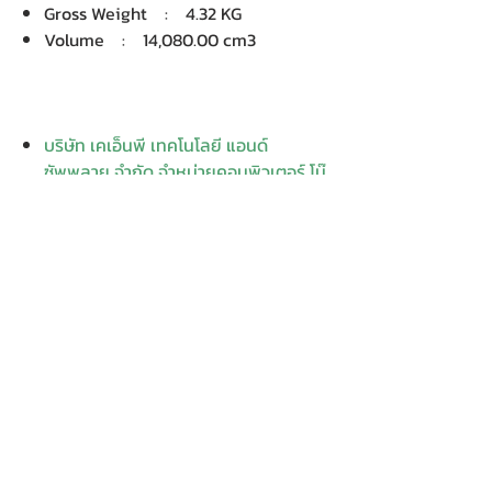
Gross Weight : 4.32 KG
Volume : 14,080.00 cm3
บริษัท เคเอ็นพี เทคโนโลยี แอนด์
ซัพพลาย จำกัด จำหน่ายคอมพิวเตอร์ โน๊
ตบุ๊ค Dell HP Acer Lenovo Asus
ปริ้นเตอร์ อุปกรณ์ไอทีทุกชนิด
ติดตั้งให้..ฟรี ติดต่อเครมสินค้าให้..ฟรี
กรุงเทพ ปริมณฑล จัดส่ง..ฟรี
สายด่วนโทร.
080 259 9982, 091-713
6350
สอบถามข้อมูลเพิ่มเติม
Contact