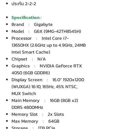
ประกัน 2-2-2
Specification :
Brand : Gigabyte
Model : G6X (9MG-42TH854SH)
Processor : Intel Core i7-
13650HX (2.6GHz up to 4.9GHz, 24MB
Intel Smart Cache)
Chipset : N/A
Graphics : NVIDIA GeForce RTX
4050 (6GB GDDR6)
Display Screen : 16.0" 1920x1200
(WUXGA) 16:10, 165Hz, 45% NTSC,
MUX Switch
Main Memory : 16GB (8GB x2)
DDR5 4800MHz
Memory Slot : 2x Slots
Max Memory : 64GB
Storage : 1TB PCIe