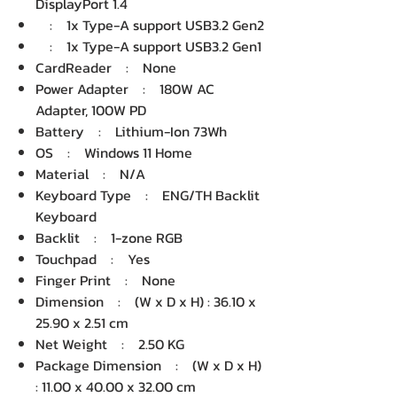
DisplayPort 1.4
: 1x Type-A support USB3.2 Gen2
: 1x Type-A support USB3.2 Gen1
CardReader : None
Power Adapter : 180W AC
Adapter, 100W PD
Battery : Lithium-Ion 73Wh
OS : Windows 11 Home
Material : N/A
Keyboard Type : ENG/TH Backlit
Keyboard
Backlit : 1-zone RGB
Touchpad : Yes
Finger Print : None
Dimension : (W x D x H) : 36.10 x
25.90 x 2.51 cm
Net Weight : 2.50 KG
Package Dimension : (W x D x H)
: 11.00 x 40.00 x 32.00 cm