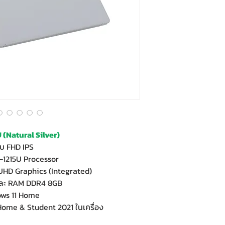
(Natural Silver)
บ FHD IPS
-1215U Processor
UHD Graphics (Integrated)
และ RAM DDR4 8GB
ows 11 Home
 Home & Student 2021 ในเครื่อง