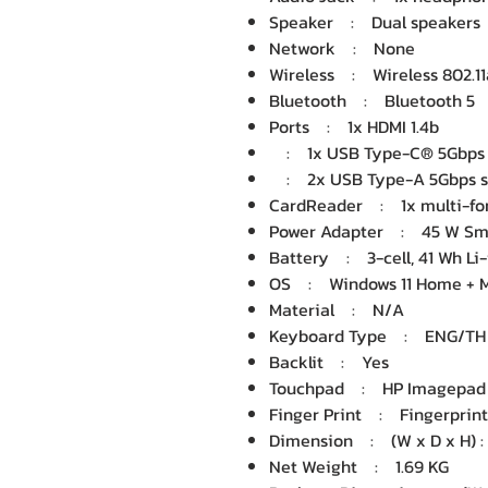
Speaker : Dual speakers
Network : None
Wireless : Wireless 802.11
Bluetooth : Bluetooth 5
Ports : 1x HDMI 1.4b
: 1x USB Type-C® 5Gbps s
: 2x USB Type-A 5Gbps si
CardReader : 1x multi-fo
Power Adapter : 45 W Sma
Battery : 3-cell, 41 Wh Li-
OS : Windows 11 Home + Mi
Material : N/A
Keyboard Type : ENG/TH Fu
Backlit : Yes
Touchpad : HP Imagepad wi
Finger Print : Fingerprint
Dimension : (W x D x H) : 3
Net Weight : 1.69 KG