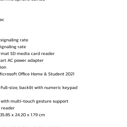
ac
ignaling rate
gnaling rate
rmat SD media card reader
rt AC power adapter
ion
crosoft Office Home & Student 2021
ll-size, backlit with numeric keypad
th multi-touch gesture support
 reader
5.85 x 24.20 x 1.79 cm