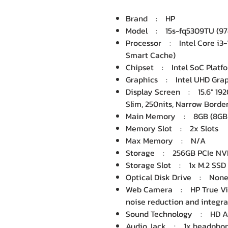
Brand : HP
Model : 15s-fq5309TU (9
Processor : Intel Core i3-1
Smart Cache)
Chipset : Intel SoC Platf
Graphics : Intel UHD Graph
Display Screen : 15.6" 1920
Slim, 250nits, Narrow Borde
Main Memory : 8GB (8GB 
Memory Slot : 2x Slots
Max Memory : N/A
Storage : 256GB PCIe NVM
Storage Slot : 1x M.2 SSD
Optical Disk Drive : Non
Web Camera : HP True Vis
noise reduction and integra
Sound Technology : HD A
Audio Jack : 1x headpho