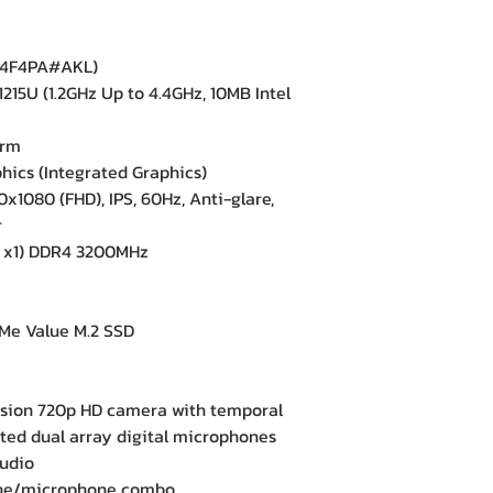
74F4PA#AKL)
215U (1.2GHz Up to 4.4GHz, 10MB Intel
orm
ics (Integrated Graphics)
x1080 (FHD), IPS, 60Hz, Anti-glare,
r
x1) DDR4 3200MHz
e Value M.2 SSD
e
ion 720p HD camera with temporal
ted dual array digital microphones
udio
ne/microphone combo