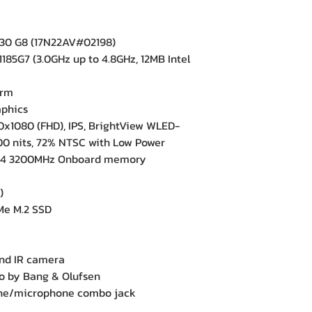
30 G8 (17N22AV#02198)
185G7 (3.0GHz up to 4.8GHz, 12MB Intel
orm
phics
0x1080 (FHD), IPS, BrightView WLED-
00 nits, 72% NTSC with Low Power
4 3200MHz Onboard memory
)
e M.2 SSD
e
d IR camera
 by Bang & Olufsen
ne/microphone combo jack