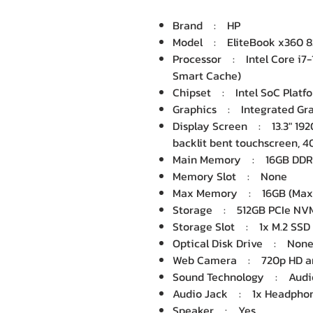
Brand : HP
Model : EliteBook x360 8
Processor : Intel Core i7-1
Smart Cache)
Chipset : Intel SoC Platf
Graphics : Integrated Gra
Display Screen : 13.3" 192
backlit bent touchscreen, 4
Main Memory : 16GB DDR
Memory Slot : None
Max Memory : 16GB (Max
Storage : 512GB PCIe NVM
Storage Slot : 1x M.2 SSD
Optical Disk Drive : Non
Web Camera : 720p HD an
Sound Technology : Audio
Audio Jack : 1x Headpho
Speaker : Yes