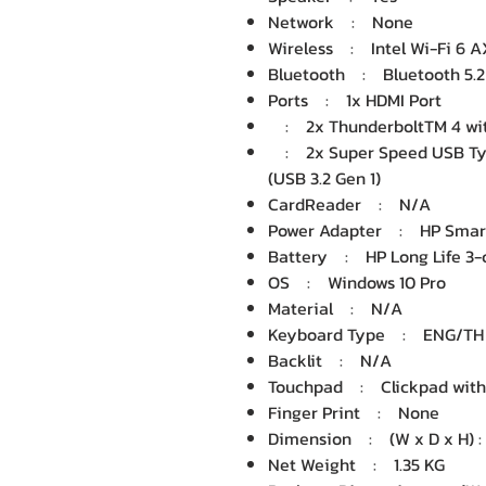
Network : None
Wireless : Intel Wi-Fi 6 AX
Bluetooth : Bluetooth 5.2
Ports : 1x HDMI Port
: 2x ThunderboltTM 4 with
: 2x Super Speed USB Type
(USB 3.2 Gen 1)
CardReader : N/A
Power Adapter : HP Smart
Battery : HP Long Life 3-ce
OS : Windows 10 Pro
Material : N/A
Keyboard Type : ENG/TH 
Backlit : N/A
Touchpad : Clickpad with 
Finger Print : None
Dimension : (W x D x H) : 3
Net Weight : 1.35 KG