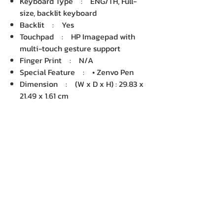
Keyboard Type : ENG/TH, Full-
size, backlit keyboard
Backlit : Yes
Touchpad : HP Imagepad with
multi-touch gesture support
Finger Print : N/A
Special Feature : • Zenvo Pen
Dimension : (W x D x H) : 29.83 x
21.49 x 1.61 cm
Net Weight : 1.34 KG
Package Dimension : (W x D x H)
: 7.00 x 52.00 x 30.00 cm
Gross Weight : 2.60 KG
Volume : 10,920.00 cm3
บริษัท เคเอ็นพี เทคโนโลยี แอนด์
ซัพพลาย จำกัด จำหน่ายคอมพิวเตอร์ โน๊
ตบุ๊ค Dell HP Acer Lenovo Asus