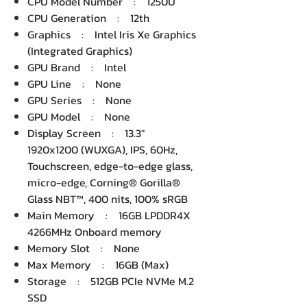
CPU Model Number : 1250U
CPU Generation : 12th
Graphics : Intel Iris Xe Graphics
(Integrated Graphics)
GPU Brand : Intel
GPU Line : None
GPU Series : None
GPU Model : None
Display Screen : 13.3"
1920x1200 (WUXGA), IPS, 60Hz,
Touchscreen, edge-to-edge glass,
micro-edge, Corning® Gorilla®
Glass NBT™, 400 nits, 100% sRGB
Main Memory : 16GB LPDDR4X
4266MHz Onboard memory
Memory Slot : None
Max Memory : 16GB (Max)
Storage : 512GB PCIe NVMe M.2
SSD