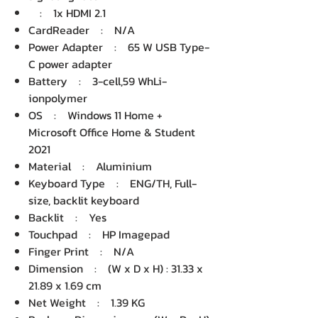
: 1x HDMI 2.1
CardReader : N/A
Power Adapter : 65 W USB Type-
C power adapter
Battery : 3-cell,59 WhLi-
ionpolymer
OS : Windows 11 Home +
Microsoft Office Home & Student
2021
Material : Aluminium
Keyboard Type : ENG/TH, Full-
size, backlit keyboard
Backlit : Yes
Touchpad : HP Imagepad
Finger Print : N/A
Dimension : (W x D x H) : 31.33 x
21.89 x 1.69 cm
Net Weight : 1.39 KG