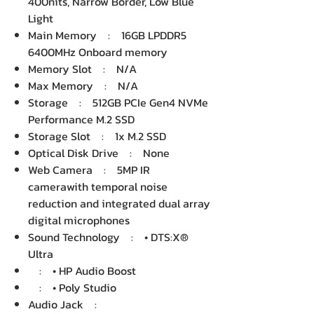
400nits, Narrow Border, Low Blue
Light
Main Memory : 16GB LPDDR5
6400MHz Onboard memory
Memory Slot : N/A
Max Memory : N/A
Storage : 512GB PCIe Gen4 NVMe
Performance M.2 SSD
Storage Slot : 1x M.2 SSD
Optical Disk Drive : None
Web Camera : 5MP IR
camerawith temporal noise
reduction and integrated dual array
digital microphones
Sound Technology : • DTS:X®
Ultra
: • HP Audio Boost
: • Poly Studio
Audio Jack :