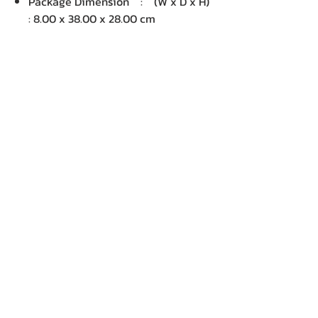
Package Dimension : (W x D x H)
: 8.00 x 38.00 x 28.00 cm
Gross Weight : 2.54 KG
Volume : 8,512.00 cm3
บริษัท เคเอ็นพี เทคโนโลยี แอนด์
ซัพพลาย จำกัด จำหน่ายคอมพิวเตอร์ โน๊
ตบุ๊ค Dell HP Acer Lenovo Asus
ปริ้นเตอร์ อุปกรณ์ไอทีทุกชนิด
ติดตั้งให้..ฟรี ติดต่อเครมสินค้าให้..ฟรี
กรุงเทพ ปริมณฑล จัดส่ง..ฟรี
สายด่วนโทร.
080 259 9982, 091-713
6350
สอบถามข้อมูลเพิ่มเติม