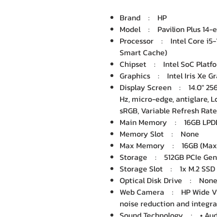
Brand : HP
Model : Pavilion Plus 14
Processor : Intel Core i5-1
Smart Cache)
Chipset : Intel SoC Platf
Graphics : Intel Iris Xe Gr
Display Screen : 14.0" 256
Hz, micro-edge, antiglare, L
sRGB, Variable Refresh Rat
Main Memory : 16GB LPD
Memory Slot : None
Max Memory : 16GB (Max
Storage : 512GB PCIe Gen
Storage Slot : 1x M.2 SSD
Optical Disk Drive : Non
Web Camera : HP Wide Vis
noise reduction and integra
Sound Technology : • Aud