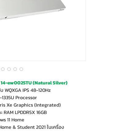
 14-ew0025TU (Natural Silver)
ดับ WQXGA IPS 48-120Hz
5-1335U Processor
ris Xe Graphics (Integrated)
และ RAM LPDDR5X 16GB
ows 11 Home
 Home & Student 2021 ในเครื่อง