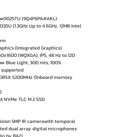
-ew0025TU (9Q4F6PA#AKL)
335U (1.3GHz Up to 4.6GHz, 12MB Intel
orm
aphics (Integrated Graphics)
0x1600 (WQXGA), IPS, 48 Hz to 120
ow Blue Light, 300 nits, 100%
e supported
DR5X 5200MHz Onboard memory
)
4 NVMe TLC M.2 SSD
e
ion 5MP IR camerawith temporal
ted dual array digital microphones
io by B&O