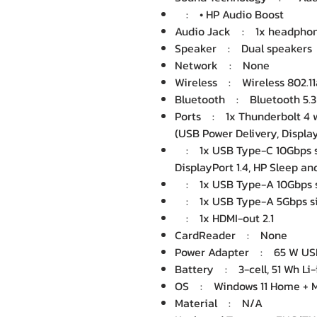
: • HP Audio Boost
Audio Jack : 1x headpho
Speaker : Dual speakers
Network : None
Wireless : Wireless 802.11
Bluetooth : Bluetooth 5.3
Ports : 1x Thunderbolt 4 w
(USB Power Delivery, Displa
: 1x USB Type-C 10Gbps sig
DisplayPort 1.4, HP Sleep a
: 1x USB Type-A 10Gbps si
: 1x USB Type-A 5Gbps si
: 1x HDMI-out 2.1
CardReader : None
Power Adapter : 65 W USB
Battery : 3-cell, 51 Wh Li
OS : Windows 11 Home + Mi
Material : N/A