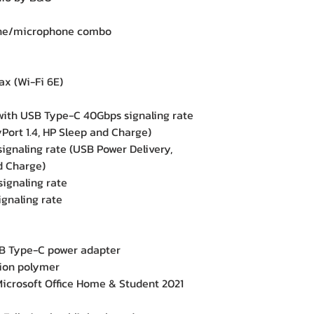
ne/microphone combo
ax (Wi-Fi 6E)
ith USB Type-C 40Gbps signaling rate
yPort 1.4, HP Sleep and Charge)
naling rate (USB Power Delivery,
nd Charge)
gnaling rate
gnaling rate
 Type-C power adapter
-ion polymer
crosoft Office Home & Student 2021