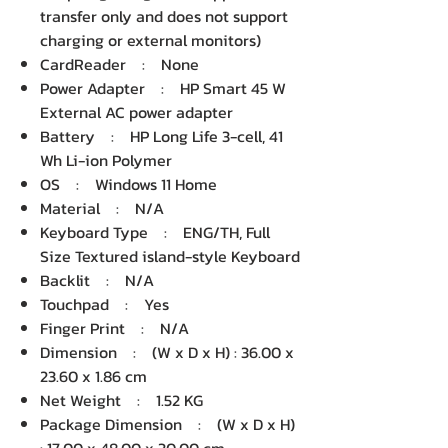
transfer only and does not support
charging or external monitors)
CardReader : None
Power Adapter : HP Smart 45 W
External AC power adapter
Battery : HP Long Life 3-cell, 41
Wh Li-ion Polymer
OS : Windows 11 Home
Material : N/A
Keyboard Type : ENG/TH, Full
Size Textured island-style Keyboard
Backlit : N/A
Touchpad : Yes
Finger Print : N/A
Dimension : (W x D x H) : 36.00 x
23.60 x 1.86 cm
Net Weight : 1.52 KG
Package Dimension : (W x D x H)