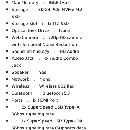
Max Memory : 16GB (Max)
Storage : 512GB PCIe NVMe M.2
SSD
Storage Slot : 1x M.2 SSD
Optical Disk Drive : None
Web Camera : 720p HD camera
with Temporal Noise Reduction
Sound Technology : HD Audio
Audio Jack : 1x Audio Combo
Jack
Speaker : Yes
Network : None
Wireless : Wireless 802.11ax
Bluetooth : Bluetooth 5.3
Ports : 1x HDMI Port
: 2x SuperSpeed USB Type-A
5Gbps signaling rate
: 1x SuperSpeed USB Type-C®
5Gbps signaling rate (Supports data