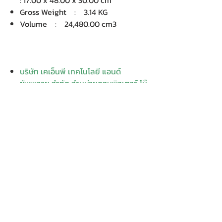
: 17.00 x 48.00 x 30.00 cm
Gross Weight : 3.14 KG
Volume : 24,480.00 cm3
บริษัท เคเอ็นพี เทคโนโลยี แอนด์
ซัพพลาย จำกัด จำหน่ายคอมพิวเตอร์ โน๊
ตบุ๊ค Dell HP Acer Lenovo Asus
ปริ้นเตอร์ อุปกรณ์ไอทีทุกชนิด
ติดตั้งให้..ฟรี ติดต่อเครมสินค้าให้..ฟรี
กรุงเทพ ปริมณฑล จัดส่ง..ฟรี
สายด่วนโทร.
080 259 9982, 091-713
6350
สอบถามข้อมูลเพิ่มเติม