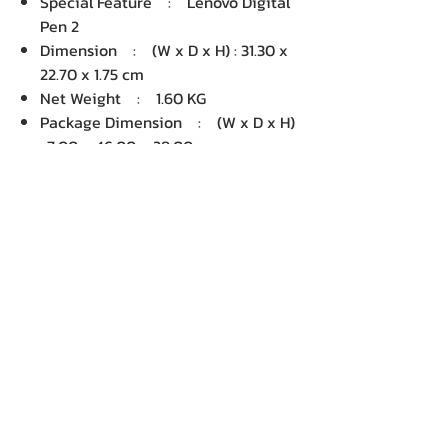
Special Feature : Lenovo Digital
Pen 2
Dimension : (W x D x H) : 31.30 x
22.70 x 1.75 cm
Net Weight : 1.60 KG
Package Dimension : (W x D x H)
: 7.00 x 46.00 x 29.00 cm
Gross Weight : 2.38 KG
Volume : 9,338.00 cm3
บริษัท เคเอ็นพี เทคโนโลยี แอนด์
ซัพพลาย จำกัด จำหน่ายคอมพิวเตอร์ โน๊
ตบุ๊ค Dell HP Acer Lenovo Asus
ปริ้นเตอร์ อุปกรณ์ไอทีทุกชนิด
ติดตั้งให้..ฟรี ติดต่อเครมสินค้าให้..ฟรี
กรุงเทพ ปริมณฑล จัดส่ง..ฟรี
สายด่วนโทร.
080 259 9982, 091-713