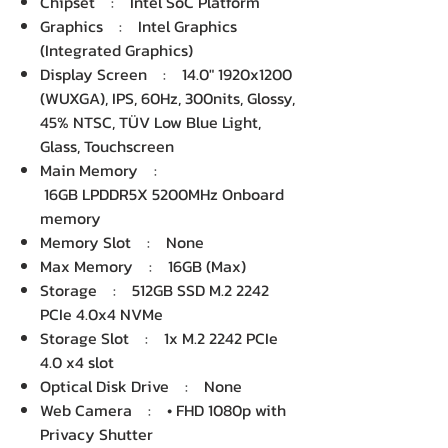
Chipset : Intel SoC Platform
Graphics : Intel Graphics
(Integrated Graphics)
Display Screen : 14.0" 1920x1200
(WUXGA), IPS, 60Hz, 300nits, Glossy,
45% NTSC, TÜV Low Blue Light,
Glass, Touchscreen
Main Memory :
16GB LPDDR5X 5200MHz Onboard
memory
Memory Slot : None
Max Memory : 16GB (Max)
Storage : 512GB SSD M.2 2242
PCIe 4.0x4 NVMe
Storage Slot : 1x M.2 2242 PCIe
4.0 x4 slot
Optical Disk Drive : None
Web Camera : • FHD 1080p with
Privacy Shutter