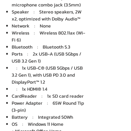
microphone combo jack (3.5mm)
Speaker : Stereo speakers, 2W
x2, optimized with Dolby Audio™
Network : None
Wireless : Wireless 802.11ax (Wi-
Fi 6)
Bluetooth : Bluetooth 5.3
Ports : 2x USB-A (USB 5Gbps /
USB 3.2 Gen 1)
: 1x USB-C® (USB 5Gbps / USB
3.2 Gen 1), with USB PD 3.0 and
DisplayPort™ 1.2
: 1x HDMI® 1.4
CardReader : 1x SD card reader
Power Adapter : 65W Round Tip
(3-pin)
Battery : Integrated 50Wh
OS : Windows 11 Home