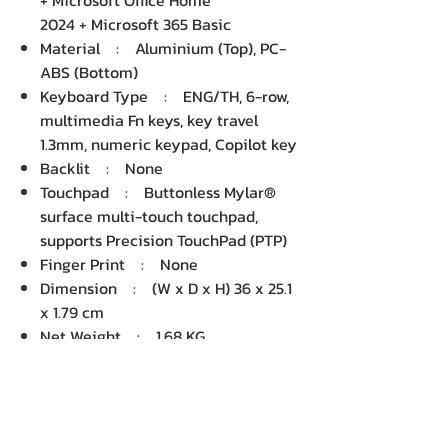
+ Microsoft Office Home
2024 + Microsoft 365 Basic
Material : Aluminium (Top), PC-
ABS (Bottom)
Keyboard Type : ENG/TH, 6-row,
multimedia Fn keys, key travel
1.3mm, numeric keypad, Copilot key
Backlit : None
Touchpad : Buttonless Mylar®
surface multi-touch touchpad,
supports Precision TouchPad (PTP)
Finger Print : None
Dimension : (W x D x H) 36 x 25.1
x 1.79 cm
Net Weight : 1.68 KG
บริษัท เคเอ็นพี เทคโนโลยี แอนด์
ซัพพลาย จำกัด จำหน่ายคอมพิวเตอร์ โน๊
ตบุ๊ค Dell HP Acer Lenovo Asus