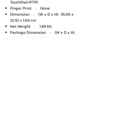
TouchPad (PTP)
Finger Print : None
Dimension : (W x D x H) : 35.60 x
25.10 x 1.69 cm
Net Weight : 1.89 KG
Package Dimension : (W x D x H)
: 50.80 x 32.80 x 7.80 cm
Gross Weight : 2.70 KG
Volume : 12,996.67 cm3
บริษัท เคเอ็นพี เทคโนโลยี แอนด์
ซัพพลาย จำกัด จำหน่ายคอมพิวเตอร์ โน๊
ตบุ๊ค Dell HP Acer Lenovo Asus
ปริ้นเตอร์ อุปกรณ์ไอทีทุกชนิด
ติดตั้งให้..ฟรี ติดต่อเครมสินค้าให้..ฟรี
กรุงเทพ ปริมณฑล จัดส่ง..ฟรี
สายด่วนโทร.
080 259 9982, 091-713