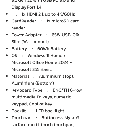
3.2 Gen 2), with USB PD 3.0 and
DisplayPort 1.4
: 1x HDMI 2.1, up to 4K/60Hz
CardReader : 1x microSD card
reader
Power Adapter : 65W USB-C®
Slim (Wall-mount)
Battery : 60Wh Battery
OS : Windows 11 Home +
Microsoft Office Home 2024 +
Microsoft 365 Basic
Material : Aluminium (Top),
Aluminium (Bottom)
Keyboard Type : ENG/TH 6-row,
multimedia Fn keys, numeric
keypad, Copilot key
Backlit : LED backlight
Touchpad : Buttonless Mylar®
surface multi-touch touchpad,