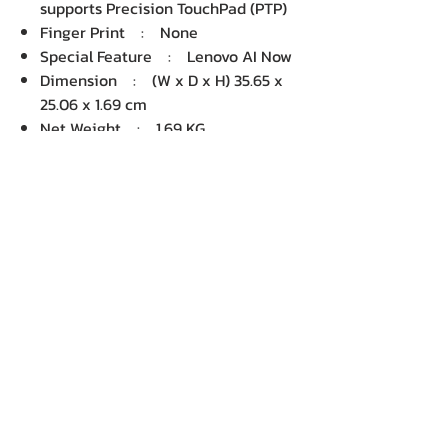
supports Precision TouchPad (PTP)
Finger Print : None
Special Feature : Lenovo AI Now
Dimension : (W x D x H) 35.65 x
25.06 x 1.69 cm
Net Weight : 1.69 KG
Package Dimension : (W x D x H)
8 x 49 x 31 cm
Gross Weight : 2.48 KG
Volume : 12152.00 cm3
บริษัท เคเอ็นพี เทคโนโลยี แอนด์
ซัพพลาย จำกัด จำหน่ายคอมพิวเตอร์ โน๊
ตบุ๊ค Dell HP Acer Lenovo Asus
ปริ้นเตอร์ อุปกรณ์ไอทีทุกชนิด
ติดตั้งให้..ฟรี ติดต่อเครมสินค้าให้..ฟรี
กรุงเทพ ปริมณฑล จัดส่ง..ฟรี
สายด่วนโทร.
080 259 9982, 091-713
6350