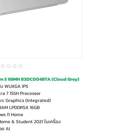
m 5 16IMH 83DC004BTA (Cloud Grey)
ดับ WUXGA IPS
ra 7 155H Processor
rc Graphics (Integrated)
ะ RAM LPDDR5X 16GB
ows 11 Home
 Home & Student 2021 ในเครื่อง
้วย AI