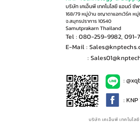
บริษัท เคเอ็นพี เทคโนโลยี แอนด์ ซ
168/79 หมู่บ้าน ชญาดาแอทเวิร์ค หมู่ท
จ.สมุทรปราการ 10540
Samutprakarn Thail
and
Tel : 080-
2
59-9
98
2, 091-
E-Mail :​
Sales@knptechs
: Sales01@knptech
: @xq
: KNP
บริษัท เคเอ็นพี เทคโนโ