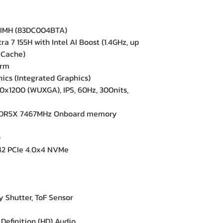
6IMH (83DC004BTA)
 7 155H with Intel AI Boost (1.4GHz, up
 Cache)
orm
ics (Integrated Graphics)
0x1200 (WUXGA), IPS, 60Hz, 300nits,
DR5X 7467MHz Onboard memory
)
42 PCIe 4.0x4 NVMe
e
y Shutter, ToF Sensor
efinition (HD) Audio