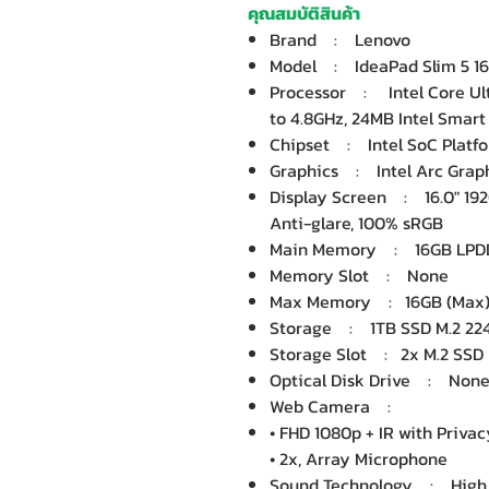
คุณสมบัติสินค้า
Brand : Lenovo
Model : IdeaPad Slim 5 1
Processor : Intel Core Ultra
to 4.8GHz, 24MB Intel Smart
Chipset : Intel SoC Platf
Graphics : Intel Arc Graph
Display Screen : 16.0" 192
Anti-glare, 100% sRGB
Main Memory : 16GB LPD
Memory Slot : None
Max Memory : 16GB (Max
Storage : 1TB SSD M.2 22
Storage Slot : 2x M.2 SSD
Optical Disk Drive : Non
Web Camera :
• FHD 1080p + IR with Privac
• 2x, Array Microphone
Sound Technology : High D