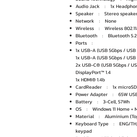
Audio Jack : 1x Headphon
Speaker : Stereo speakers
Network : None
Wireless : Wireless 802.11
Bluetooth : Bluetooth 5.2
Ports :
1x USB-A (USB 5Gbps / USB 3
1x USB-A (USB 5Gbps / USB 3
2x USB-C® (USB 5Gbps / USB 
DisplayPort™ 1.4
1x HDMI® 1.4b
CardReader : 1x microSD 
Power Adapter : 65W USB-
Battery : 3-Cell, 57Wh
OS : Windows 11 Home + Mi
Material : Aluminium (Top
Keyboard Type : ENG/TH, 6
keypad