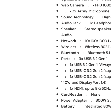
Web Camera : • FHD 1080p
: • 2x Array Microphone
Sound Technology : High D
Audio Jack : 1x Headphon
Speaker : Stereo speakers
Audio
Network : 10/100/1000 
Wireless : Wireless 802.11
Bluetooth : Bluetooth 5.1
Ports : 3x USB 3.2 Gen 1
: 1x USB 3.2 Gen 1 (Alway
: 1x USB-C 3.2 Gen 2 (suppo
: 1x USB-C 3.2 Gen 2 (supp
140W and DisplayPort 1.4)
: 1x HDMI, up to 8K/60Hz
CardReader : None
Power Adapter : 300W Slim
Battery : Integrated 80