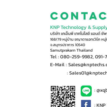
Conta
KNP Technology & Supply
บริษัท เคเอ็นพี เทคโนโลยี แอนด์ ซ
168/79 หมู่บ้าน ชญาดาแอทเวิร์ค หมู่ท
จ.สมุทรปราการ 10540
Samutprakarn Thail
and
Tel : 080-
2
59-9
98
2, 091-
E-Mail :​
Sales@knptechs
: Sales01@knptech
: @xq
: KNP