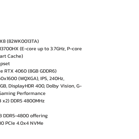
RX8 (82WK0013TA)
13700HX (E-core up to 3.7GHz, P-core
art Cache)
pset
e RTX 4060 (8GB GDDR6)
0x1600 (WQXGA), IPS, 240Hz,
RGB, DisplayHDR 400, Dolby Vision, G-
h Gaming Performance
 x2) DDR5 4800MHz
 DDR5-4800 offering
80 PCIe 4.0x4 NVMe
e