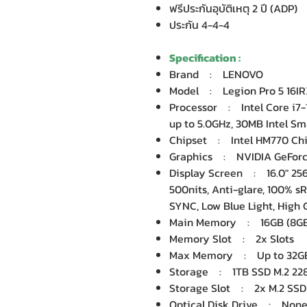
ฟรีประกันอุบัติเหตุ 2 ปี (ADP)
ประกัน 4-4-4
Specification :
Brand : LENOVO
Model : Legion Pro 5 16I
Processor : Intel Core i7-
up to 5.0GHz, 30MB Intel Sm
Chipset : Intel HM770 Chi
Graphics : NVIDIA GeForc
Display Screen : 16.0" 256
500nits, Anti-glare, 100% s
SYNC, Low Blue Light, Hig
Main Memory : 16GB (8GB
Memory Slot : 2x Slots
Max Memory : Up to 32GB
Storage : 1TB SSD M.2 22
Storage Slot : 2x M.2 SSD
Optical Disk Drive : Non