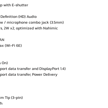
 with E-shutter
efinition (HD) Audio
e / microphone combo jack (3.5mm)
, 2W x2, optimized with Nahimic
LAN
ax (Wi-Fi 6E)
s On)
rt data transfer and DisplayPort 1.4)
ort data transfer, Power Delivery
 Tip (3-pin)
Wh