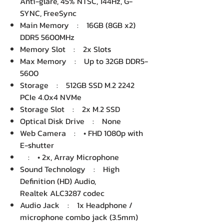
Anti-glare, 45% NTSC, 144Hz, G-
SYNC, FreeSync
Main Memory : 16GB (8GB x2)
DDR5 5600MHz
Memory Slot : 2x Slots
Max Memory : Up to 32GB DDR5-
5600
Storage : 512GB SSD M.2 2242
PCIe 4.0x4 NVMe
Storage Slot : 2x M.2 SSD
Optical Disk Drive : None
Web Camera : • FHD 1080p with
E-shutter
: • 2x, Array Microphone
Sound Technology : High
Definition (HD) Audio,
Realtek ALC3287 codec
Audio Jack : 1x Headphone /
microphone combo jack (3.5mm)