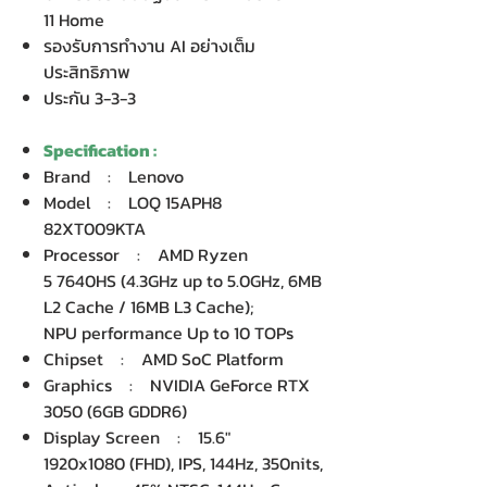
11 Home
รองรับการทำงาน AI อย่างเต็ม
ประสิทธิภาพ
ประกัน 3-3-3
Specification :
Brand : Lenovo
Model : LOQ 15APH8
82XT009KTA
Processor : AMD Ryzen
5 7640HS (4.3GHz up to 5.0GHz, 6MB
L2 Cache / 16MB L3 Cache);
NPU performance Up to 10 TOPs
Chipset : AMD SoC Platform
Graphics : NVIDIA GeForce RTX
3050 (6GB GDDR6)
Display Screen : 15.6"
1920x1080 (FHD), IPS, 144Hz, 350nits,