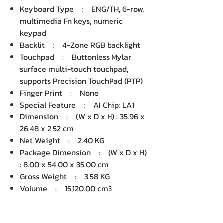
Keyboard Type : ENG/TH, 6-row,
multimedia Fn keys, numeric
keypad
Backlit : 4-Zone RGB backlight
Touchpad : Buttonless Mylar
surface multi-touch touchpad,
supports Precision TouchPad (PTP)
Finger Print : None
Special Feature : AI Chip: LA1
Dimension : (W x D x H) : 35.96 x
26.48 x 2.52 cm
Net Weight : 2.40 KG
Package Dimension : (W x D x H)
: 8.00 x 54.00 x 35.00 cm
Gross Weight : 3.58 KG
Volume : 15,120.00 cm3