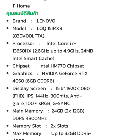
11 Home
คุณสมบัติสินค้า
Brand : LENOVO
Model : LOQ 15IRX9
(83DV00LFTA)
Processor : Intel Core i7-
13650HX (2.6GHz up to 4.9GHz, 24MB
Intel Smart Cache)
Chipset : Intel HM770 Chipset
Graphics : NVIDIA GeForce RTX
4050 (6GB GDDR6)
Display Screen : 15.6" 1920x1080
(FHD), IPS, 144Hz, 300nits, Anti-
glare, 100% sRGB, G-SYNC
Main Memory : 24GB (2x 12GB)
DDR5 4800MHz
Memory Slot : 2x Slots
Max Memory : Up to 32GB DDR5-