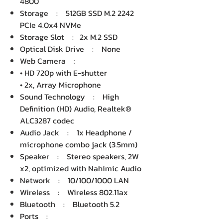
4800
Storage : 512GB SSD M.2 2242
PCIe 4.0x4 NVMe
Storage Slot : 2x M.2 SSD
Optical Disk Drive : None
Web Camera :
• HD 720p with E-shutter
• 2x, Array Microphone
Sound Technology : High
Definition (HD) Audio, Realtek®
ALC3287 codec
Audio Jack : 1x Headphone /
microphone combo jack (3.5mm)
Speaker : Stereo speakers, 2W
x2, optimized with Nahimic Audio
Network : 10/100/1000 LAN
Wireless : Wireless 802.11ax
Bluetooth : Bluetooth 5.2
Ports :