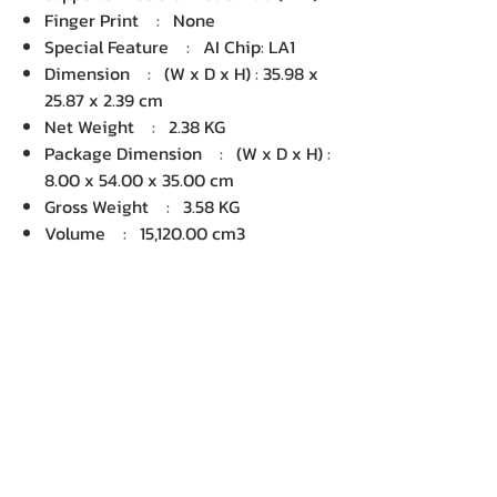
Finger Print : None
Special Feature : AI Chip: LA1
Dimension : (W x D x H) : 35.98 x
25.87 x 2.39 cm
Net Weight : 2.38 KG
Package Dimension : (W x D x H) :
8.00 x 54.00 x 35.00 cm
Gross Weight : 3.58 KG
Volume : 15,120.00 cm3
บริษัท เคเอ็นพี เทคโนโลยี แอนด์
ซัพพลาย จำกัด จำหน่ายคอมพิวเตอร์ โน๊
ตบุ๊ค Dell HP Acer Lenovo Asus
ปริ้นเตอร์ อุปกรณ์ไอทีทุกชนิด
ติดตั้งให้..ฟรี ติดต่อเครมสินค้าให้..ฟรี
กรุงเทพ ปริมณฑล จัดส่ง..ฟรี
สายด่วนโทร.
080 259 9982, 091-713