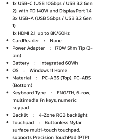
1x USB-C (USB 10Gbps / USB 3.2 Gen
2), with PD 140W and DisplayPort 1.4
3x USB-A (USB 5Gbps / USB 3.2 Gen
1)
1x HDMI 2.1, up to 8K/60Hz
CardReader : None
Power Adapter : 170W Slim Tip (3-
pin)
Battery : Integrated 60Wh
OS : Windows 11 Home
Material : PC-ABS (Top), PC-ABS
(Bottom)
Keyboard Type : ENG/TH, 6-row,
multimedia Fn keys, numeric
keypad
Backlit : 4-Zone RGB backlight
Touchpad : Buttonless Mylar
surface multi-touch touchpad,
supports Precision TouchPad (PTP)