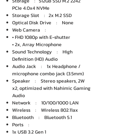
Storage : 512GB SSD M.2 2242
PCIe 4.0x4 NVMe
Storage Slot : 2x M.2 SSD
Optical Disk Drive : None
Web Camera :
• FHD 1080p with E-shutter
• 2x, Array Microphone
Sound Technology : High
Definition (HD) Audio
Audio Jack : 1x Headphone /
microphone combo jack (3.5mm)
Speaker : Stereo speakers, 2W
x2, optimized with Nahimic Gaming
Audio
Network : 10/100/1000 LAN
Wireless : Wireless 802.11ax
Bluetooth : Bluetooth 5.1
Ports :
1x USB 3.2 Gen 1