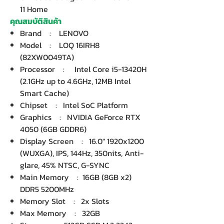
11 Home
คุณสมบัติสินค้า
Brand : LENOVO
Model : LOQ 16IRH8
(82XW0049TA)
Processor : Intel Core i5-13420H
(2.1GHz up to 4.6GHz, 12MB Intel
Smart Cache)
Chipset : Intel SoC Platform
Graphics : NVIDIA GeForce RTX
4050 (6GB GDDR6)
Display Screen : 16.0" 1920x1200
(WUXGA), IPS, 144Hz, 350nits, Anti-
glare, 45% NTSC, G-SYNC
Main Memory : 16GB (8GB x2)
DDR5 5200MHz
Memory Slot : 2x Slots
Max Memory : 32GB