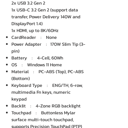
2x USB 3.2 Gen 2
1x USB-C 3.2 Gen 2 (support data
transfer, Power Delivery 140W and
DisplayPort 1.4)
1x HDMI, up to 8K/60Hz
CardReader : None
Power Adapter : 170W Slim Tip (3-
pin)
Battery : 4-Cell, 60Wh
OS : Windows 11 Home
Material : PC-ABS (Top), PC-ABS
(Bottom)
Keyboard Type : ENG/TH, 6-row,
multimedia Fn keys, numeric
keypad
Backlit : 4-Zone RGB backlight
Touchpad : Buttonless Mylar
surface multi-touch touchpad,
supports Precision TouchPad (PTP)