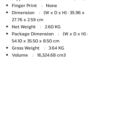
Finger Print : None
Dimension : (W x D x H) : 35.96 x
27.76 x 2.59 cm
Net Weight : 2.60 KG
Package Dimension : (W x D x H) :
54.10 x 35.50 x 8.50 cm
Gross Weight : 3.64 KG
Volume : 16,324.68 cm3
บริษัท เคเอ็นพี เทคโนโลยี แอนด์
ซัพพลาย จำกัด จำหน่ายคอมพิวเตอร์ โน๊
ตบุ๊ค Dell HP Acer Lenovo Asus
ปริ้นเตอร์ อุปกรณ์ไอทีทุกชนิด
ติดตั้งให้..ฟรี ติดต่อเครมสินค้าให้..ฟรี
กรุงเทพ ปริมณฑล จัดส่ง..ฟรี
สายด่วนโทร.
080 259 9982, 091-713
6350