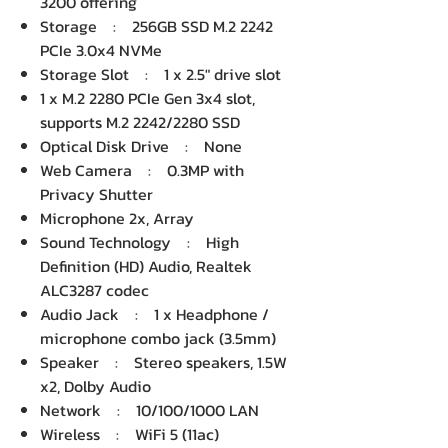
3200 offering
Storage : 256GB SSD M.2 2242
PCIe 3.0x4 NVMe
Storage Slot : 1 x 2.5" drive slot
1 x M.2 2280 PCIe Gen 3x4 slot,
supports M.2 2242/2280 SSD
Optical Disk Drive : None
Web Camera : 0.3MP with
Privacy Shutter
Microphone 2x, Array
Sound Technology : High
Definition (HD) Audio, Realtek
ALC3287 codec
Audio Jack : 1 x Headphone /
microphone combo jack (3.5mm)
Speaker : Stereo speakers, 1.5W
x2, Dolby Audio
Network : 10/100/1000 LAN
Wireless : WiFi 5 (11ac)