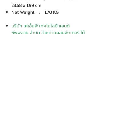
23.58 x 1.99 cm
Net Weight : 1.70 KG
บริษัท เคเอ็นพี เทคโนโลยี แอนด์
ซัพพลาย จำกัด จำหน่ายคอมพิวเตอร์ โน๊
ตบุ๊ค Dell HP Acer Lenovo Asus
ปริ้นเตอร์ อุปกรณ์ไอทีทุกชนิด
ติดตั้งให้..ฟรี ติดต่อเครมสินค้าให้..ฟรี
กรุงเทพ ปริมณฑล จัดส่ง..ฟรี
สายด่วนโทร.
080 259 9982, 091-713
6350
สอบถามข้อมูลเพิ่มเติม
Contact
Enter Your
Enter Your Subject