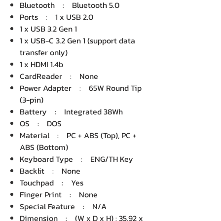
Bluetooth : Bluetooth 5.0
Ports : 1 x USB 2.0
1 x USB 3.2 Gen 1
1 x USB-C 3.2 Gen 1 (support data
transfer only)
1 x HDMI 1.4b
CardReader : None
Power Adapter : 65W Round Tip
(3-pin)
Battery : Integrated 38Wh
OS : DOS
Material : PC + ABS (Top), PC +
ABS (Bottom)
Keyboard Type : ENG/TH Key
Backlit : None
Touchpad : Yes
Finger Print : None
Special Feature : N/A
Dimension : (W x D x H) : 35.92 x