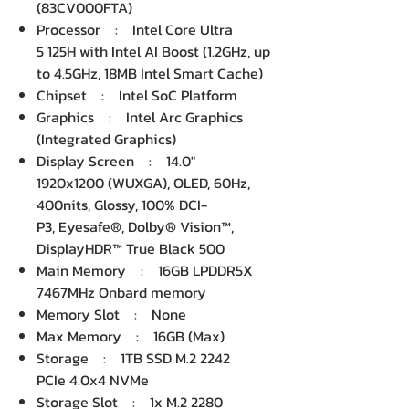
(83CV000FTA)
Processor : Intel Core Ultra
5 125H with Intel AI Boost (1.2GHz, up
to 4.5GHz, 18MB Intel Smart Cache)
Chipset : Intel SoC Platform
Graphics : Intel Arc Graphics
(Integrated Graphics)
Display Screen : 14.0"
1920x1200 (WUXGA), OLED, 60Hz,
400nits, Glossy, 100% DCI-
P3, Eyesafe®, Dolby® Vision™,
DisplayHDR™ True Black 500
Main Memory : 16GB LPDDR5X
7467MHz Onbard memory
Memory Slot : None
Max Memory : 16GB (Max)
Storage : 1TB SSD M.2 2242
PCIe 4.0x4 NVMe
Storage Slot : 1x M.2 2280