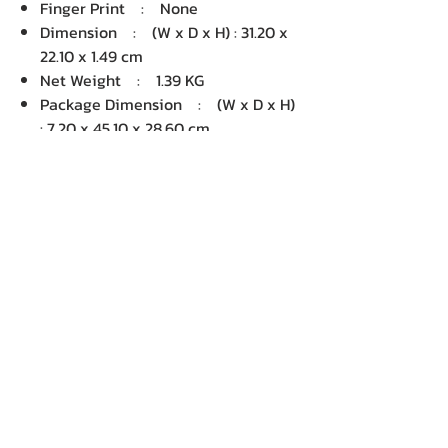
Finger Print : None
Dimension : (W x D x H) : 31.20 x
22.10 x 1.49 cm
Net Weight : 1.39 KG
Package Dimension : (W x D x H)
: 7.20 x 45.10 x 28.60 cm
Gross Weight : 2.20 KG
Volume : 9,286.99 cm3
บริษัท เคเอ็นพี เทคโนโลยี แอนด์
ซัพพลาย จำกัด จำหน่ายคอมพิวเตอร์ โน๊
ตบุ๊ค Dell HP Acer Lenovo Asus
ปริ้นเตอร์ อุปกรณ์ไอทีทุกชนิด
ติดตั้งให้..ฟรี ติดต่อเครมสินค้าให้..ฟรี
กรุงเทพ ปริมณฑล จัดส่ง..ฟรี
สายด่วนโทร.
080 259 9982, 091-713
6350