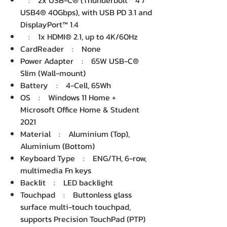
: 2x USB-C® (Thunderbolt™ 4 /
USB4® 40Gbps), with USB PD 3.1 and
DisplayPort™ 1.4
: 1x HDMI® 2.1, up to 4K/60Hz
CardReader : None
Power Adapter : 65W USB-C®
Slim (Wall-mount)
Battery : 4-Cell, 65Wh
OS : Windows 11 Home +
Microsoft Office Home & Student
2021
Material : Aluminium (Top),
Aluminium (Bottom)
Keyboard Type : ENG/TH, 6-row,
multimedia Fn keys
Backlit : LED backlight
Touchpad : Buttonless glass
surface multi-touch touchpad,
supports Precision TouchPad (PTP)