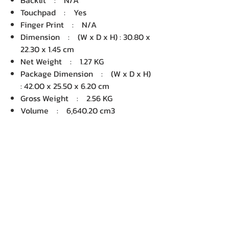
Backlit : N/A
Touchpad : Yes
Finger Print : N/A
Dimension : (W x D x H) : 30.80 x
22.30 x 1.45 cm
Net Weight : 1.27 KG
Package Dimension : (W x D x H)
: 42.00 x 25.50 x 6.20 cm
Gross Weight : 2.56 KG
Volume : 6,640.20 cm3
บริษัท เคเอ็นพี เทคโนโลยี แอนด์
ซัพพลาย จำกัด จำหน่ายคอมพิวเตอร์ โน๊
ตบุ๊ค Dell HP Acer Lenovo Asus
ปริ้นเตอร์ อุปกรณ์ไอทีทุกชนิด
ติดตั้งให้..ฟรี ติดต่อเครมสินค้าให้..ฟรี
กรุงเทพ ปริมณฑล จัดส่ง..ฟรี
สายด่วนโทร.
080 259 9982, 091-713