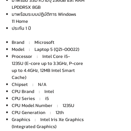
มาพร้อม SSD ความจุ 256GB และ RAM
LPDDR5X 8GB
มาพร้อมระบบปฏิบัติการ Windows
11 Home
ประกัน 1 ปี
Brand : Microsoft
Model : Laptop 5 (QZI-00022)
Processor : Intel Core i5-
1235U (E-core up to 3.3GHz, P-core
up to 4.4GHz, 12MB Intel Smart
Cache)
Chipset : N/A
CPU Brand : Intel
CPU Series : i5
CPU Model Number : 1235U
CPU Generation : 12th
Graphics : Intel Iris Xe Graphics
(Integrated Graphics)