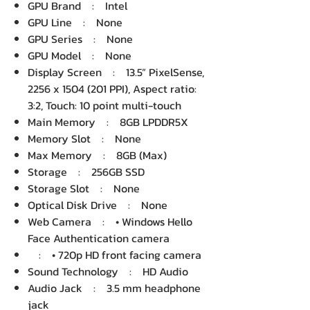
GPU Brand : Intel
GPU Line : None
GPU Series : None
GPU Model : None
Display Screen : 13.5” PixelSense,
2256 x 1504 (201 PPI), Aspect ratio:
3:2, Touch: 10 point multi-touch
Main Memory : 8GB LPDDR5X
Memory Slot : None
Max Memory : 8GB (Max)
Storage : 256GB SSD
Storage Slot : None
Optical Disk Drive : None
Web Camera : • Windows Hello
Face Authentication camera
: • 720p HD front facing camera
Sound Technology : HD Audio
Audio Jack : 3.5 mm headphone
jack