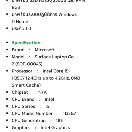
มาพร้อม SSD ความจุ 256GB และ RAM
8GB
มาพร้อมระบบปฏิบัติการ Windows
11 Home
ประกัน 1 ปี
Specification :
Brand : Microsoft
Model : Surface Laptop Go
2 (8QF-00045)
Processor : Intel Core i5-
1135G7 (2.4GHz up to 4.2GHz, 8MB
Smart Cache)
Chipset : N/A
CPU Brand : Intel
CPU Series : i5
CPU Model Number : 1135G7
CPU Generation : 11th
Graphics : Intel Graphics