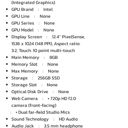
(Integrated Graphics)
GPU Brand : Intel
GPU Line : None
GPU Series : None
GPU Model : None
Display Screen : 12.4” PixelSense,
1536 x 1024 (148 PPI), Aspect ratio:
3:2, Touch: 10 point multi-touch
Main Memory : 8GB
Memory Slot : None
Max Memory : None
Storage : 256GB SSD
Storage Slot : None
Optical Disk Drive : None
Web Camera : • 720p HD f2.0
camera (front-facing)
: • Dual far-field Studio Mics
Sound Technology : HD Audio
Audio Jack : 3.5 mm headphone