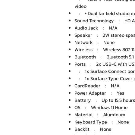
video
: • Dual far field studio 
Sound Technology : HD A
Audio Jack : N/A
Speaker : 2W stereo spea
Network : None
Wireless : Wireless 802.1
Bluetooth : Bluetooth 5.1
Ports : 2x USB-C with USB
: 1x Surface Connect por
: 1x Surface Type Cover 
CardReader : N/A
Power Adapter : Yes
Battery : Up to 15.5 hours 
OS : Windows 11 Home
Material : Aluminum
Keyboard Type : None
Backlit : None