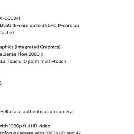
IX-00034)
255U (E-core up to 3.5GHz, P-core up
 Cache)
aphics (Integrated Graphics)
elSense Flow, 2880 x
 3:2, Touch: 10 point multi-touch
)
e
ello face authentication camera
th 1080p full HD video
tofocus camera with 1080p HD and 4k