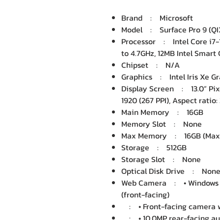
Brand : Microsoft
Model : Surface Pro 9 (Q
Processor : Intel Core i7-1
to 4.7GHz, 12MB Intel Smart
Chipset : N/A
Graphics : Intel Iris Xe Gr
Display Screen : 13.0” Pix
1920 (267 PPI), Aspect ratio:
Main Memory : 16GB
Memory Slot : None
Max Memory : 16GB (Max
Storage : 512GB
Storage Slot : None
Optical Disk Drive : Non
Web Camera : • Windows H
(front-facing)
: • Front-facing camera wi
: • 10.0MP rear-facing au