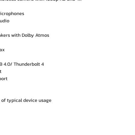
microphones
udio
kers with Dolby Atmos
1ax
 4.0/ Thunderbolt 4
t
port
of typical device usage