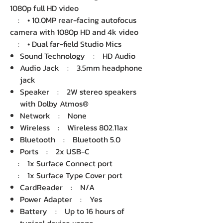
1080p full HD video
: • 10.0MP rear-facing autofocus
camera with 1080p HD and 4k video
: • Dual far-field Studio Mics
Sound Technology : HD Audio
Audio Jack : 3.5mm headphone
jack
Speaker : 2W stereo speakers
with Dolby Atmos®
Network : None
Wireless : Wireless 802.11ax
Bluetooth : Bluetooth 5.0
Ports : 2x USB-C
: 1x Surface Connect port
: 1x Surface Type Cover port
CardReader : N/A
Power Adapter : Yes
Battery : Up to 16 hours of