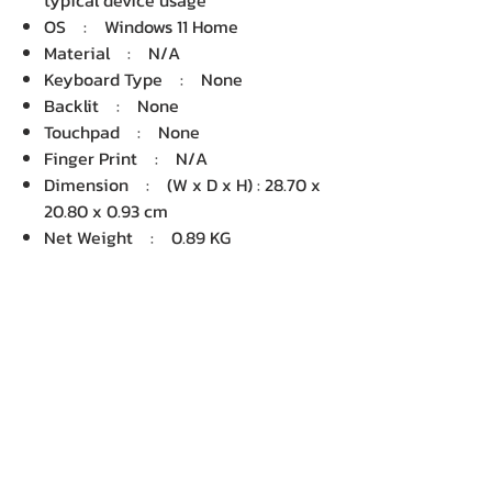
typical device usage
OS : Windows 11 Home
Material : N/A
Keyboard Type : None
Backlit : None
Touchpad : None
Finger Print : N/A
Dimension : (W x D x H) : 28.70 x
20.80 x 0.93 cm
Net Weight : 0.89 KG
บริษัท เคเอ็นพี เทคโนโลยี แอนด์
ซัพพลาย จำกัด จำหน่ายคอมพิวเตอร์ โน๊
ตบุ๊ค Dell HP Acer Lenovo Asus
ปริ้นเตอร์ อุปกรณ์ไอทีทุกชนิด
ติดตั้งให้..ฟรี ติดต่อเครมสินค้าให้..ฟรี
กรุงเทพ ปริมณฑล จัดส่ง..ฟรี
สายด่วนโทร.
080 259 9982, 091-713