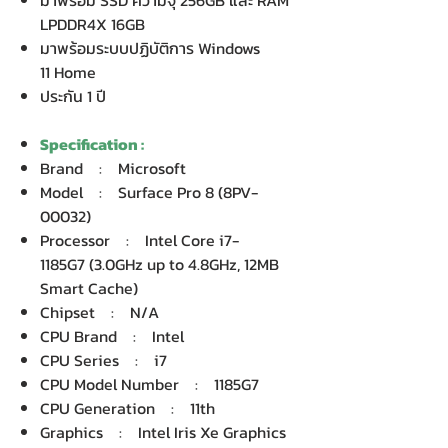
มาพร้อม SSD ความจุ 256GB และ RAM
LPDDR4X 16GB
มาพร้อมระบบปฏิบัติการ Windows
11 Home
ประกัน 1 ปี
Specification :
Brand : Microsoft
Model : Surface Pro 8 (8PV-
00032)
Processor : Intel Core i7-
1185G7 (3.0GHz up to 4.8GHz, 12MB
Smart Cache)
Chipset : N/A
CPU Brand : Intel
CPU Series : i7
CPU Model Number : 1185G7
CPU Generation : 11th
Graphics : Intel Iris Xe Graphics