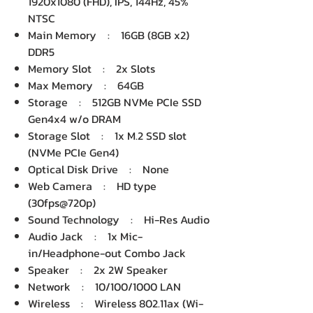
1920x1080 (FHD), IPS, 144Hz, 45%
NTSC
Main Memory : 16GB (8GB x2)
DDR5
Memory Slot : 2x Slots
Max Memory : 64GB
Storage : 512GB NVMe PCIe SSD
Gen4x4 w/o DRAM
Storage Slot : 1x M.2 SSD slot
(NVMe PCIe Gen4)
Optical Disk Drive : None
Web Camera : HD type
(30fps@720p)
Sound Technology : Hi-Res Audio
Audio Jack : 1x Mic-
in/Headphone-out Combo Jack
Speaker : 2x 2W Speaker
Network : 10/100/1000 LAN
Wireless : Wireless 802.11ax (Wi-