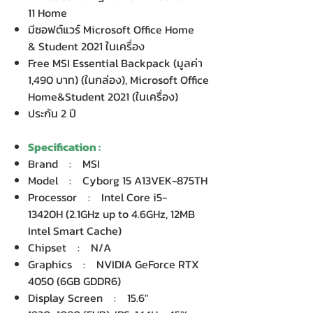
11 Home
มีซอฟต์แวร์ Microsoft Office Home
& Student 2021 ในเครื่อง
Free MSI Essential Backpack (มูลค่า
1,490 บาท) (ในกล่อง), Microsoft Office
Home&Student 2021 (ในเครื่อง)
ประกัน 2 ปี
Specification :
Brand : MSI
Model : Cyborg 15 A13VEK-875TH
Processor : Intel Core i5-
13420H (2.1GHz up to 4.6GHz, 12MB
Intel Smart Cache)
Chipset : N/A
Graphics : NVIDIA GeForce RTX
4050 (6GB GDDR6)
Display Screen : 15.6"