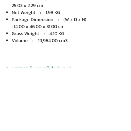
25.03 x 2.29 cm
Net Weight : 1.98 KG
Package Dimension : (W x D x H)
: 14.00 x 46.00 x 31.00 cm
Gross Weight : 4.10 KG
Volume : 19,964.00 cm3
บริษัท เคเอ็นพี เทคโนโลยี แอนด์
ซัพพลาย จำกัด จำหน่ายคอมพิวเตอร์ โน๊
ตบุ๊ค Dell HP Acer Lenovo Asus
ปริ้นเตอร์ อุปกรณ์ไอทีทุกชนิด
ติดตั้งให้..ฟรี ติดต่อเครมสินค้าให้..ฟรี
กรุงเทพ ปริมณฑล จัดส่ง..ฟรี
สายด่วนโทร.
080 259 9982, 091-713
6350