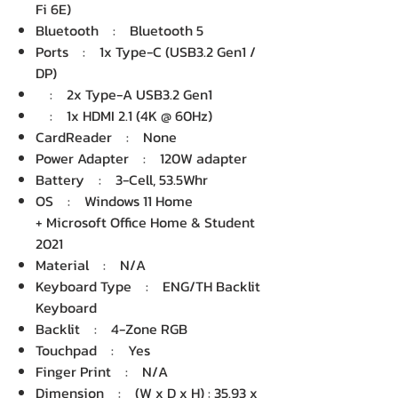
Fi 6E)
Bluetooth : Bluetooth 5
Ports : 1x Type-C (USB3.2 Gen1 /
DP)
: 2x Type-A USB3.2 Gen1
: 1x HDMI 2.1 (4K @ 60Hz)
CardReader : None
Power Adapter : 120W adapter
Battery : 3-Cell, 53.5Whr
OS : Windows 11 Home
+ Microsoft Office Home & Student
2021
Material : N/A
Keyboard Type : ENG/TH Backlit
Keyboard
Backlit : 4-Zone RGB
Touchpad : Yes
Finger Print : N/A
Dimension : (W x D x H) : 35.93 x