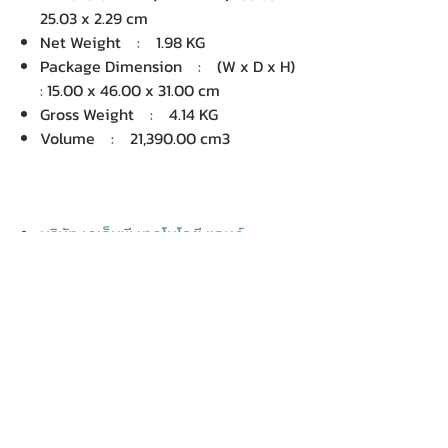
25.03 x 2.29 cm
Net Weight : 1.98 KG
Package Dimension : (W x D x H)
: 15.00 x 46.00 x 31.00 cm
Gross Weight : 4.14 KG
Volume : 21,390.00 cm3
บริษัท เคเอ็นพี เทคโนโลยี แอนด์
ซัพพลาย จำกัด จำหน่ายคอมพิวเตอร์ โน๊
ตบุ๊ค Dell HP Acer Lenovo Asus
ปริ้นเตอร์ อุปกรณ์ไอทีทุกชนิด
ติดตั้งให้..ฟรี ติดต่อเครมสินค้าให้..ฟรี
กรุงเทพ ปริมณฑล จัดส่ง..ฟรี
สายด่วนโทร.
080 259 9982, 091-713
6350