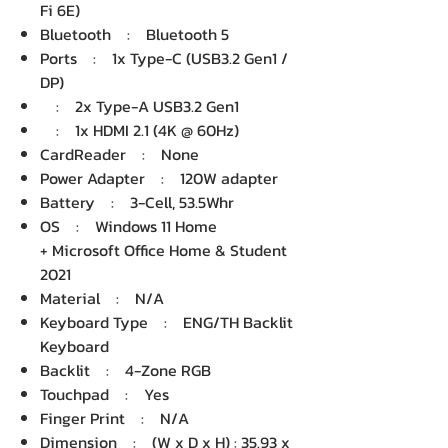
Fi 6E)
Bluetooth : Bluetooth 5
Ports : 1x Type-C (USB3.2 Gen1 /
DP)
: 2x Type-A USB3.2 Gen1
: 1x HDMI 2.1 (4K @ 60Hz)
CardReader : None
Power Adapter : 120W adapter
Battery : 3-Cell, 53.5Whr
OS : Windows 11 Home
+ Microsoft Office Home & Student
2021
Material : N/A
Keyboard Type : ENG/TH Backlit
Keyboard
Backlit : 4-Zone RGB
Touchpad : Yes
Finger Print : N/A
Dimension : (W x D x H) : 35.93 x