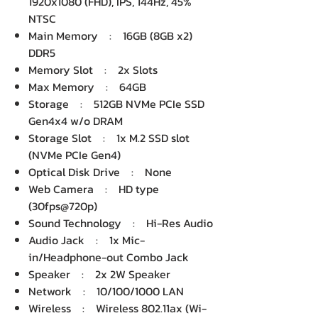
1920x1080 (FHD), IPS, 144Hz, 45%
NTSC
Main Memory : 16GB (8GB x2)
DDR5
Memory Slot : 2x Slots
Max Memory : 64GB
Storage : 512GB NVMe PCIe SSD
Gen4x4 w/o DRAM
Storage Slot : 1x M.2 SSD slot
(NVMe PCIe Gen4)
Optical Disk Drive : None
Web Camera : HD type
(30fps@720p)
Sound Technology : Hi-Res Audio
Audio Jack : 1x Mic-
in/Headphone-out Combo Jack
Speaker : 2x 2W Speaker
Network : 10/100/1000 LAN
Wireless : Wireless 802.11ax (Wi-