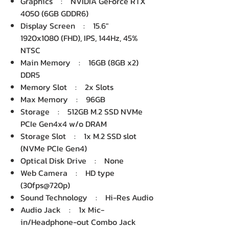
Graphics : NVIDIA GeForce RTX
4050 (6GB GDDR6)
Display Screen : 15.6"
1920x1080 (FHD), IPS, 144Hz, 45%
NTSC
Main Memory : 16GB (8GB x2)
DDR5
Memory Slot : 2x Slots
Max Memory : 96GB
Storage : 512GB M.2 SSD NVMe
PCIe Gen4x4 w/o DRAM
Storage Slot : 1x M.2 SSD slot
(NVMe PCIe Gen4)
Optical Disk Drive : None
Web Camera : HD type
(30fps@720p)
Sound Technology : Hi-Res Audio
Audio Jack : 1x Mic-
in/Headphone-out Combo Jack