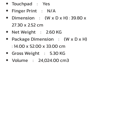
Touchpad : Yes
Finger Print : N/A
Dimension : (W x D x H) : 39.80 x
27.30 x 2.52 cm
Net Weight : 2.60 KG
Package Dimension : (W x D x H)
: 14.00 x 52.00 x 33.00 cm
Gross Weight : 5.30 KG
Volume : 24,024.00 cm3
บริษัท เคเอ็นพี เทคโนโลยี แอนด์
ซัพพลาย จำกัด จำหน่ายคอมพิวเตอร์ โน๊
ตบุ๊ค Dell HP Acer Lenovo Asus
ปริ้นเตอร์ อุปกรณ์ไอทีทุกชนิด
ติดตั้งให้..ฟรี ติดต่อเครมสินค้าให้..ฟรี
กรุงเทพ ปริมณฑล จัดส่ง..ฟรี
สายด่วนโทร.
080 259 9982, 091-713