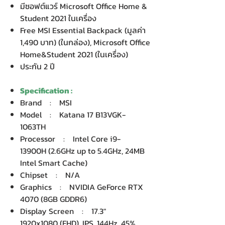
มีซอฟต์แวร์ Microsoft Office Home &
Student 2021 ในเครื่อง
Free MSI Essential Backpack (มูลค่า
1,490 บาท) (ในกล่อง), Microsoft Office
Home&Student 2021 (ในเครื่อง)
ประกัน 2 ปี
Specification :
Brand : MSI
Model : Katana 17 B13VGK-
1063TH
Processor : Intel Core i9-
13900H (2.6GHz up to 5.4GHz, 24MB
Intel Smart Cache)
Chipset : N/A
Graphics : NVIDIA GeForce RTX
4070 (8GB GDDR6)
Display Screen : 17.3"
1920x1080 (FHD), IPS, 144Hz, 45%