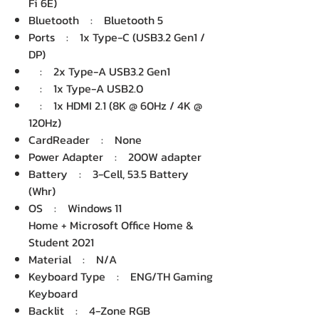
Fi 6E)
Bluetooth : Bluetooth 5
Ports : 1x Type-C (USB3.2 Gen1 /
DP)
: 2x Type-A USB3.2 Gen1
: 1x Type-A USB2.0
: 1x HDMI 2.1 (8K @ 60Hz / 4K @
120Hz)
CardReader : None
Power Adapter : 200W adapter
Battery : 3-Cell, 53.5 Battery
(Whr)
OS : Windows 11
Home + Microsoft Office Home &
Student 2021
Material : N/A
Keyboard Type : ENG/TH Gaming
Keyboard
Backlit : 4-Zone RGB