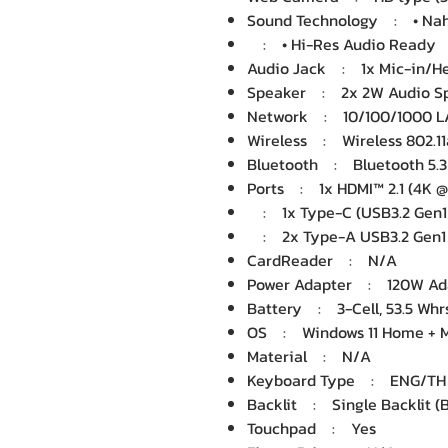
Sound Technology : • Nah
: • Hi-Res Audio Ready
Audio Jack : 1x Mic-in/H
Speaker : 2x 2W Audio S
Network : 10/100/1000 
Wireless : Wireless 802.11
Bluetooth : Bluetooth 5.3
Ports : 1x HDMI™ 2.1 (4K @
: 1x Type-C (USB3.2 Gen1 
: 2x Type-A USB3.2 Gen1
CardReader : N/A
Power Adapter : 120W Ad
Battery : 3-Cell, 53.5 Whr
OS : Windows 11 Home + Mi
Material : N/A
Keyboard Type : ENG/TH B
Backlit : Single Backlit (B
Touchpad : Yes