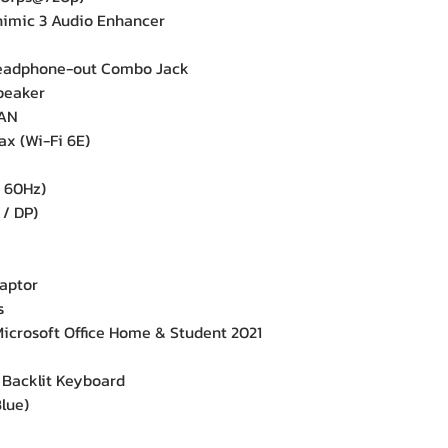
imic 3 Audio Enhancer
eadphone-out Combo Jack
peaker
LAN
ax (Wi-Fi 6E)
 60Hz)
/ DP)
aptor
s
crosoft Office Home & Student 2021
acklit Keyboard
lue)