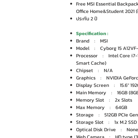
Free MSI Essential Backpack 
Office Home&Student 2021 (ใ
ประกัน 2 ปี
Specification :
Brand : MSI
Model : Cyborg 15 A12VF
Processor : Intel Core i7-1
Smart Cache)
Chipset : N/A
Graphics : NVIDIA GeForc
Display Screen : 15.6" 1920
Main Memory : 16GB (8GB
Memory Slot : 2x Slots
Max Memory : 64GB
Storage : 512GB PCIe Gen
Storage Slot : 1x M.2 SSD 
Optical Disk Drive : Non
Web Camera : HD type (3