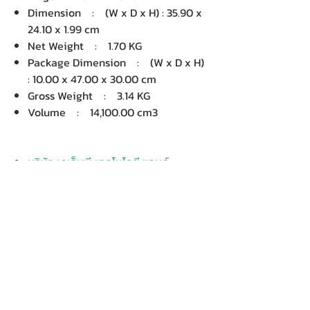
Dimension : (W x D x H) : 35.90 x
24.10 x 1.99 cm
Net Weight : 1.70 KG
Package Dimension : (W x D x H)
: 10.00 x 47.00 x 30.00 cm
Gross Weight : 3.14 KG
Volume : 14,100.00 cm3
บริษัท เคเอ็นพี เทคโนโลยี แอนด์
ซัพพลาย จำกัด จำหน่ายคอมพิวเตอร์ โน๊
ตบุ๊ค Dell HP Acer Lenovo Asus
ปริ้นเตอร์ อุปกรณ์ไอทีทุกชนิด
ติดตั้งให้..ฟรี ติดต่อเครมสินค้าให้..ฟรี
กรุงเทพ ปริมณฑล จัดส่ง..ฟรี
สายด่วนโทร.
080 259 9982, 091-713
6350