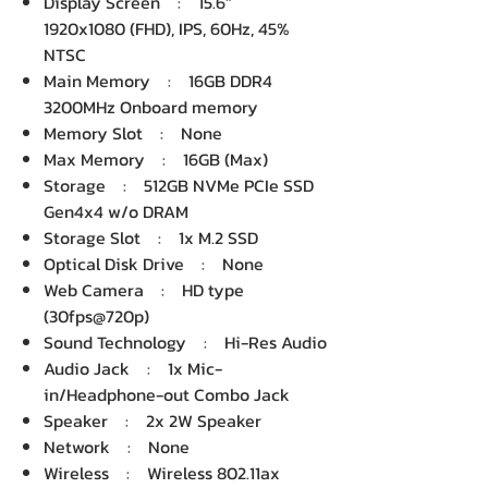
Display Screen : 15.6"
1920x1080 (FHD), IPS, 60Hz, 45%
NTSC
Main Memory : 16GB DDR4
3200MHz Onboard memory
Memory Slot : None
Max Memory : 16GB (Max)
Storage : 512GB NVMe PCIe SSD
Gen4x4 w/o DRAM
Storage Slot : 1x M.2 SSD
Optical Disk Drive : None
Web Camera : HD type
(30fps@720p)
Sound Technology : Hi-Res Audio
Audio Jack : 1x Mic-
in/Headphone-out Combo Jack
Speaker : 2x 2W Speaker
Network : None
Wireless : Wireless 802.11ax