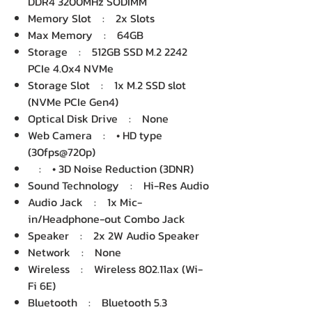
DDR4 3200MHz SODIMM
Memory Slot : 2x Slots
Max Memory : 64GB
Storage : 512GB SSD M.2 2242
PCIe 4.0x4 NVMe
Storage Slot : 1x M.2 SSD slot
(NVMe PCIe Gen4)
Optical Disk Drive : None
Web Camera : • HD type
(30fps@720p)
: • 3D Noise Reduction (3DNR)
Sound Technology : Hi-Res Audio
Audio Jack : 1x Mic-
in/Headphone-out Combo Jack
Speaker : 2x 2W Audio Speaker
Network : None
Wireless : Wireless 802.11ax (Wi-
Fi 6E)
Bluetooth : Bluetooth 5.3