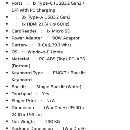
Ports : 1x Type-C (USB3.2 Gen2 /
DP) with PD charging
: 3x Type-A USB3.2 Gen2
: 1x HDMI 2.1 (4K @ 60Hz)
CardReader : 1x Micro SD
Power Adapter : 90W Adaptor
Battery : 3-Cell, 39.3 Whrs
OS : Windows 11 Home
Material : PC-ABS (Top), PC-ABS
(Bottom)
Keyboard Type : ENG/TH Backlit
Keyboard
Backlit : Single Backlit (White)
Touchpad : Yes
Finger Print : N/A
Dimension : (W x D x H) : 35.90 x
24.10 x 1.99 cm
Net Weight : 1.90 KG
Package Dimension : (W x D x H)