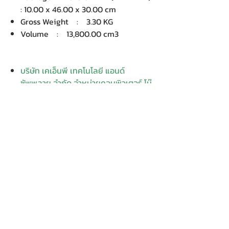
: 10.00 x 46.00 x 30.00 cm
Gross Weight : 3.30 KG
Volume : 13,800.00 cm3
บริษัท เคเอ็นพี เทคโนโลยี แอนด์
ซัพพลาย จำกัด จำหน่ายคอมพิวเตอร์ โน๊
ตบุ๊ค Dell HP Acer Lenovo Asus
ปริ้นเตอร์ อุปกรณ์ไอทีทุกชนิด
ติดตั้งให้..ฟรี ติดต่อเครมสินค้าให้..ฟรี
กรุงเทพ ปริมณฑล จัดส่ง..ฟรี
สายด่วนโทร.
080 259 9982, 091-713
6350
สอบถามข้อมูลเพิ่มเติม
Contact