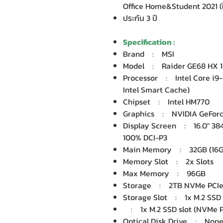
Office Home&Student 2021 (ใ
ประกัน 3 ปี
Specification :
Brand : MSI
Model : Raider GE68 HX 
Processor : Intel Core i9-
Intel Smart Cache)
Chipset : Intel HM770
Graphics : NVIDIA GeForc
Display Screen : 16.0" 3840
100% DCI-P3
Main Memory : 32GB (16G
Memory Slot : 2x Slots
Max Memory : 96GB
Storage : 2TB NVMe PCIe
Storage Slot : 1x M.2 SSD 
: 1x M.2 SSD slot (NVMe P
Optical Disk Drive : Non