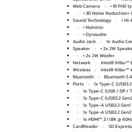
Web Camera : • IR FHD ty
: • 3D Noise Reduction+ 
Sound Technology : • Hi-
: • Nahimic
: • Dynaudio
Audio Jack : 1x Audio Co
Speaker : • 2x 2W Speake
: • 2x 2W Woofer
Network : Intel® Killer™ 
Wireless : Intel® Killer™ W
Bluetooth : Bluetooth 5.4
Ports : 1x Type-C (USB3.2
: 1x Type-C (USB / DP / T
: 1x Type-C (USB3.2 Gen2 
: 1x Type-A USB3.2 Gen1
: 1x Type-A USB3.2 Gen2
: 1x HDMI™ 2.1 (8K @ 60Hz
CardReader : SD Express