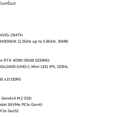
นเครื่อง)
14VIG-294TH
14900HX (2.2GHz up to 5.8GHz, 36MB
e RTX 4090 (16GB GDDR6)
x2400 (UHD+), Mini LED, IPS, 120Hz,
B x2) DDR5
 Gen4x4 M.2 SSD
slot (NVMe PCIe Gen4)
CIe Gen5)
e