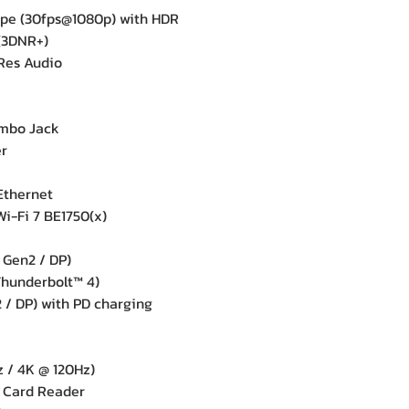
pe (30fps@1080p) with HDR
(3DNR+)
Res Audio
mbo Jack
r
Ethernet
i-Fi 7 BE1750(x)
 Gen2 / DP)
hunderbolt™ 4)
/ DP) with PD charging
 / 4K @ 120Hz)
 Card Reader