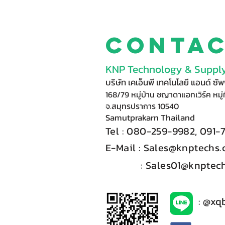
Conta
KNP Technology & Supply
บริษัท เคเอ็นพี เทคโนโลยี แอนด์ ซ
168/79 หมู่บ้าน ชญาดาแอทเวิร์ค หมู่ท
จ.สมุทรปราการ 10540
Samutprakarn Thail
and
Tel : 080-
2
59-9
98
2, 091-
E-Mail :​
Sales@knptechs
: Sales01@knptech
: @xq