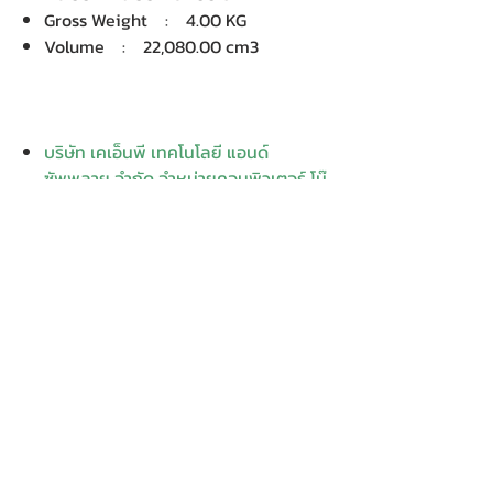
Gross Weight : 4.00 KG
Volume : 22,080.00 cm3
บริษัท เคเอ็นพี เทคโนโลยี แอนด์
ซัพพลาย จำกัด จำหน่ายคอมพิวเตอร์ โน๊
ตบุ๊ค Dell HP Acer Lenovo Asus
ปริ้นเตอร์ อุปกรณ์ไอทีทุกชนิด
ติดตั้งให้..ฟรี ติดต่อเครมสินค้าให้..ฟรี
กรุงเทพ ปริมณฑล จัดส่ง..ฟรี
สายด่วนโทร.
080 259 9982, 091-713
6350
สอบถามข้อมูลเพิ่มเติม
Contact