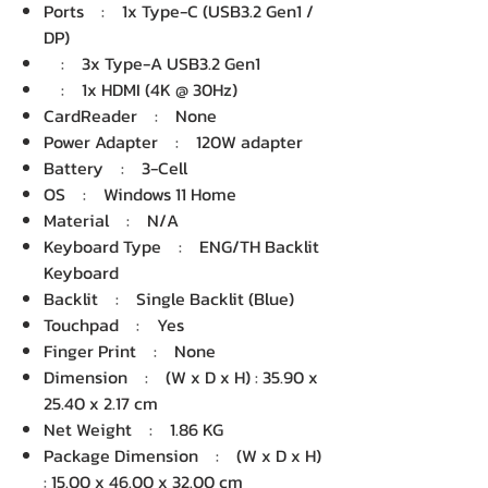
Ports : 1x Type-C (USB3.2 Gen1 /
DP)
: 3x Type-A USB3.2 Gen1
: 1x HDMI (4K @ 30Hz)
CardReader : None
Power Adapter : 120W adapter
Battery : 3-Cell
OS : Windows 11 Home
Material : N/A
Keyboard Type : ENG/TH Backlit
Keyboard
Backlit : Single Backlit (Blue)
Touchpad : Yes
Finger Print : None
Dimension : (W x D x H) : 35.90 x
25.40 x 2.17 cm
Net Weight : 1.86 KG
Package Dimension : (W x D x H)
: 15.00 x 46.00 x 32.00 cm