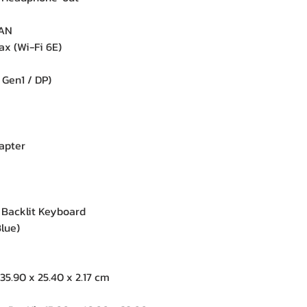
LAN
ax (Wi-Fi 6E)
Gen1 / DP)
apter
acklit Keyboard
lue)
5.90 x 25.40 x 2.17 cm