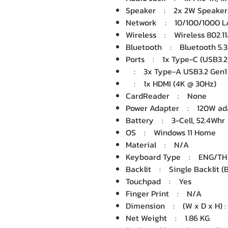
Speaker : 2x 2W Speaker
Network : 10/100/1000 
Wireless : Wireless 802.11
Bluetooth : Bluetooth 5.3
Ports : 1x Type-C (USB3.2 
: 3x Type-A USB3.2 Gen1
: 1x HDMI (4K @ 30Hz)
CardReader : None
Power Adapter : 120W ad
Battery : 3-Cell, 52.4Whr
OS : Windows 11 Home
Material : N/A
Keyboard Type : ENG/TH B
Backlit : Single Backlit (B
Touchpad : Yes
Finger Print : N/A
Dimension : (W x D x H) : 3
Net Weight : 1.86 KG