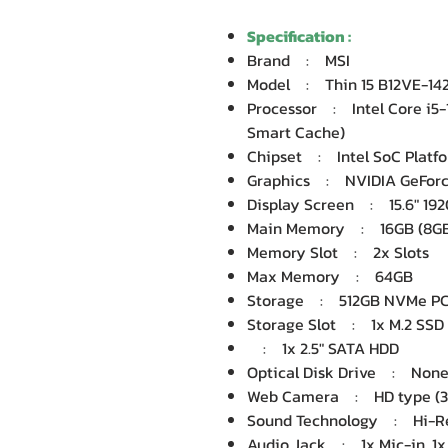
Specification :
Brand : MSI
Model : Thin 15 B12VE-14
Processor : Intel Core i5-1
Smart Cache)
Chipset : Intel SoC Platf
Graphics : NVIDIA GeForc
Display Screen : 15.6" 192
Main Memory : 16GB (8GB
Memory Slot : 2x Slots
Max Memory : 64GB
Storage : 512GB NVMe PC
Storage Slot : 1x M.2 SSD 
: 1x 2.5" SATA HDD
Optical Disk Drive : Non
Web Camera : HD type (3
Sound Technology : Hi-R
Audio Jack : 1x Mic-in, 1