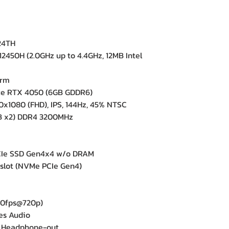
24TH
2450H (2.0GHz up to 4.4GHz, 12MB Intel
orm
e RTX 4050 (6GB GDDR6)
0x1080 (FHD), IPS, 144Hz, 45% NTSC
 x2) DDR4 3200MHz
Ie SSD Gen4x4 w/o DRAM
slot (NVMe PCIe Gen4)
e
0fps@720p)
es Audio
x Headphone-out